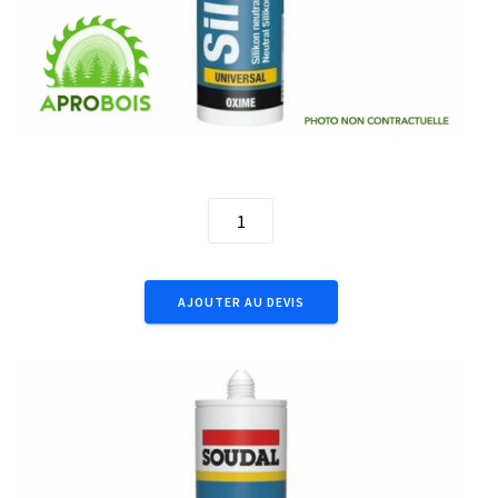
300mL Silirub 2 Black 102393
quantité
de
300mL
Silirub
AJOUTER AU DEVIS
2
Black
102393