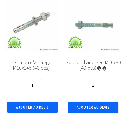
Goujon d’ancrage
Goujon d’ancrage M10x90
M10x145 (40 pcs)
(40 pcs)��
quantité
quantité
de
de
Goujon
Goujon
d'ancrage
d'ancrage
AJOUTER AU DEVIS
AJOUTER AU DEVIS
M10x145
M10x90
(40
(40
pcs)
pcs)��