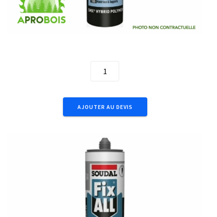
290ml Fix All Crystal 110980
quantité
de
290ml
Fix
AJOUTER AU DEVIS
All
Crystal
110980