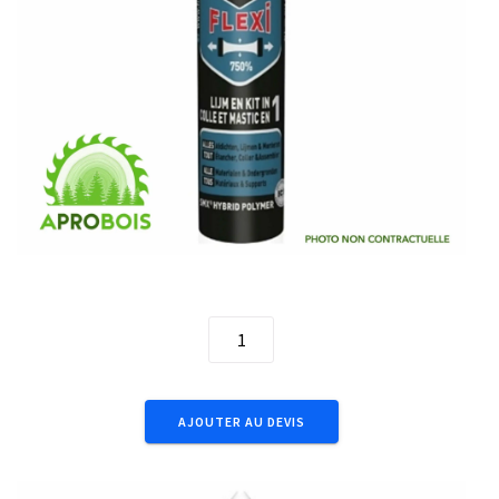
290mL Fix All Flexi Grey 105030
quantité
de
290mL
Fix
AJOUTER AU DEVIS
All
Flexi
Grey