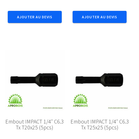
Embout
Embout
IMPACT
IMPACT
AJOUTER AU DEVIS
AJOUTER AU DEVIS
1/4"
1/4"
C6.3
C6.3
Tx
Tx
T10x25
T15x25
(5pcs)
(5pcs)
Embout IMPACT 1/4″ C6.3
Embout IMPACT 1/4″ C6.3
Tx T20x25 (5pcs)
Tx T25x25 (5pcs)