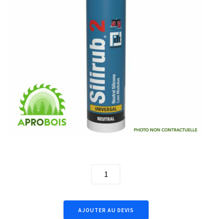
300mL Silirub 2 Brown 102389
quantité
de
300mL
Silirub
AJOUTER AU DEVIS
2