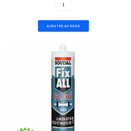
quantité
de
290mL
Fix
AJOUTER AU DEVIS
All
Flexi
White
105029