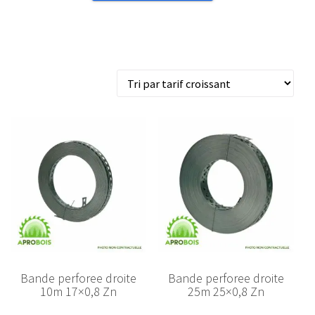
Brown
102389
1
2
3
…
53
Page suivante
Trié
Affichage de 1–50 sur 477 résultats
par
prix
croissant
Bande perforee droite
Bande perforee droite
10m 17×0,8 Zn
25m 25×0,8 Zn