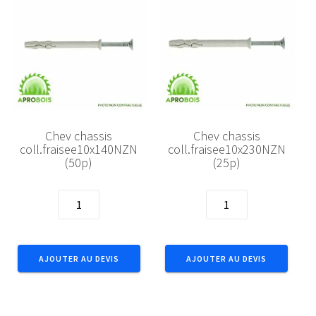
Chev chassis
Chev chassis
coll.fraisee10x140NZN
coll.fraisee10x230NZN
(50p)
(25p)
quantité
quantité
de
de
Chev
Chev
chassis
chassis
AJOUTER AU DEVIS
AJOUTER AU DEVIS
coll.fraisee10x140NZN
coll.fraisee10x230N
(50p)
(25p)