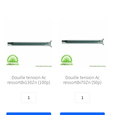
��10x182
ruban
Zn
croch.magn.
8m
Douille tension Ac
Douille tension Ac
ressort8x130Zn (100p)
ressort8x70Zn (50p)
quantité
quantité
de
de
Douille
Douille
tension
tension