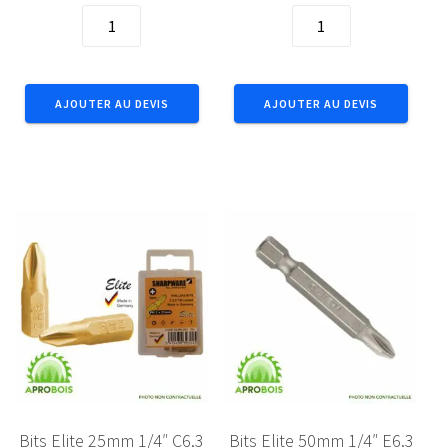
quantité
quantité
de
de
Bande
Bande
perforee
perforee
AJOUTER AU DEVIS
AJOUTER AU DEVIS
droite
droite
10m
25m
17x0,8
25x0,8
Zn
Zn
Bits Elite 25mm 1/4″ C6.3
Bits Elite 50mm 1/4″ E6.3