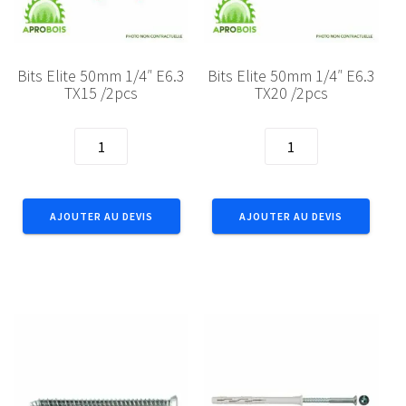
Bits Elite 50mm 1/4″ E6.3
Bits Elite 50mm 1/4″ E6.3
TX15 /2pcs
TX20 /2pcs
quantité
quantité
de
de
Bits
Bits
Elite
Elite
AJOUTER AU DEVIS
AJOUTER AU DEVIS
50mm
50mm
1/4"
1/4"
E6.3
E6.3
TX15
TX20
/2pcs
/2pcs