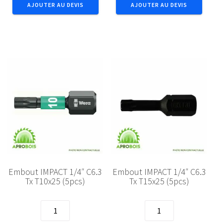
AJOUTER AU DEVIS
AJOUTER AU DEVIS
Ac
Ac
ressort8x130Zn
ressort8x70Zn
(100p)
(50p)
Embout IMPACT 1/4″ C6.3
Embout IMPACT 1/4″ C6.3
Tx T10x25 (5pcs)
Tx T15x25 (5pcs)
quantité
quantité
de
de