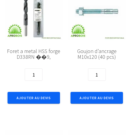
Foret a metal HSS forge
Goujon d’ancrage
D338RN ��9,
M10x120 (40 pcs)
quantité
quantité
de
de
Foret
Goujon
a
d'ancrage
AJOUTER AU DEVIS
AJOUTER AU DEVIS
metal
M10x120
HSS
(40
forge
pcs)
D338RN
��9,