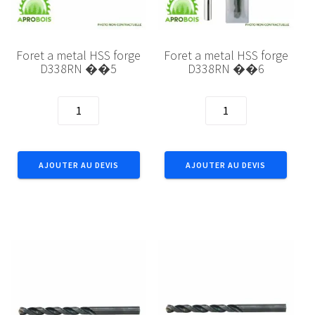
Foret a metal HSS forge
Foret a metal HSS forge
D338RN ��5
D338RN ��6
quantité
quantité
de
de
Foret
Foret
a
a
AJOUTER AU DEVIS
AJOUTER AU DEVIS
metal
metal
HSS
HSS
forge
forge
D338RN
D338RN
��5
��6