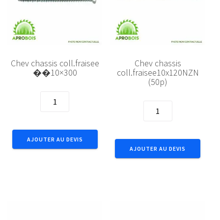
Chev chassis coll.fraisee
Chev chassis
��10×300
coll.fraisee10x120NZN
(50p)
quantité
quantité
de
de
Chev
Chev
chassis
chassis
AJOUTER AU DEVIS
coll.fraisee
AJOUTER AU DEVIS
coll.fraisee10x120N
��10x300
(50p)