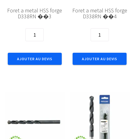
Foret a metal HSS forge
Foret a metal HSS forge
D338RN ��3
D338RN ��4
quantité
quantité
de
de
Foret
Foret
a
a
AJOUTER AU DEVIS
AJOUTER AU DEVIS
metal
metal
HSS
HSS
forge
forge
D338RN
D338RN
��3
��4