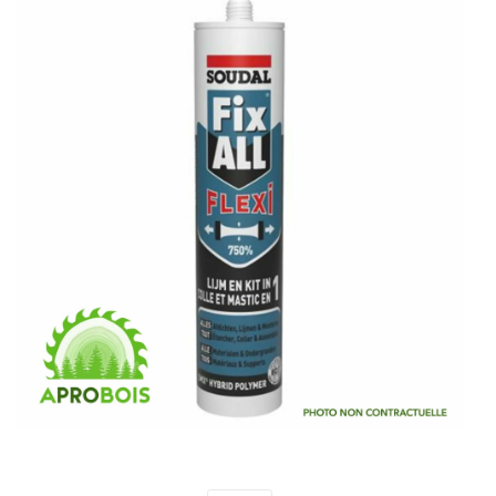
105030
290mL Fix All Flexi White 105029