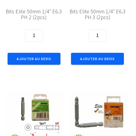
Bits Elite 50mm 1/4″ E6.3
Bits Elite 50mm 1/4″ E6.3
PH 2 (2pcs)
PH 3 (2pcs)
quantité
quantité
de
de
Bits
Bits
Elite
Elite
AJOUTER AU DEVIS
AJOUTER AU DEVIS
50mm
50mm
1/4"
1/4"
E6.3
E6.3
PH
PH
2
3
(2pcs)
(2pcs)