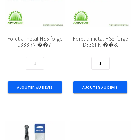
Foret a metal HSS forge
Foret a metal HSS forge
D338RN ��7,
D338RN ��8,
quantité
quantité
de
de
Foret
Foret
a
a
AJOUTER AU DEVIS
AJOUTER AU DEVIS
metal
metal
HSS
HSS
forge
forge
D338RN
D338RN
��7,
��8,