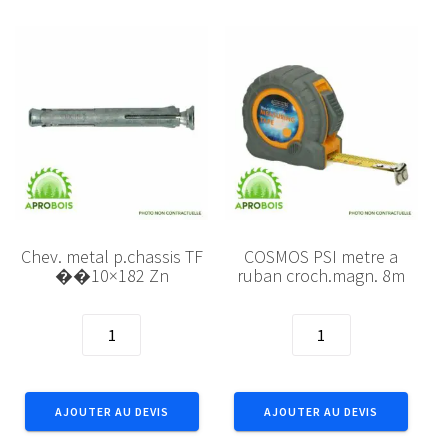
Chev. metal p.chassis TF
COSMOS PSI metre a
��10×182 Zn
ruban croch.magn. 8m
quantité
quantité
de
de
Chev.
COSMOS
metal
PSI
AJOUTER AU DEVIS
AJOUTER AU DEVIS
p.chassis
metre
TF
a