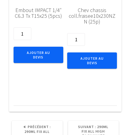
Embout IMPACT 1/4″
Chev chassis
C6.3 Tx T15x25 (5pcs)
coll.fraisee10x230NZ
N (25p)
quantité
quantité
de
de
Embout
Chev
IMPACT
AJOUTER AU
chassis
DEVIS
1/4"
AJOUTER AU
DEVIS
coll.fraisee10x230NZN
C6.3
(25p)
Tx
T15x25
(5pcs)
ARTICLE
ARTICLE
PRÉCÉDENT :
SUIVANT :
290ML
PRÉCÉDENT
SUIVANT
FIX ALL HIGH
290ML FIX ALL