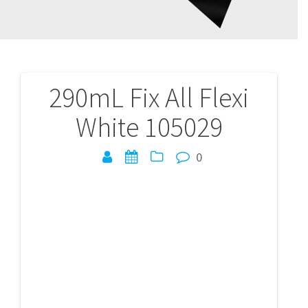
290mL Fix All Flexi
Navigation
White 105029
de
l’article
0