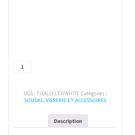
quantité
de
290mL
Fix
All
UGS :
FIXALLFLEXIWHITE
Catégories :
Flexi
SOUDAL
,
VISSERIE ET ACCESSOIRES
White
105029
Description