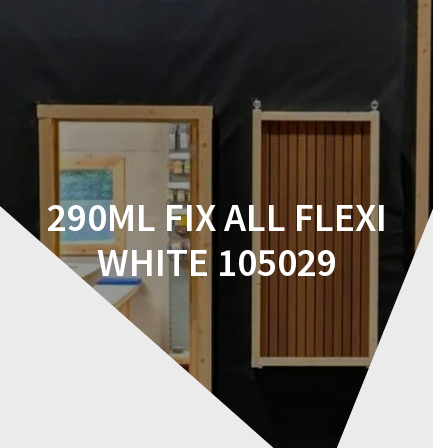
Skip
to
content
290ML FIX ALL FLEXI
WHITE 105029