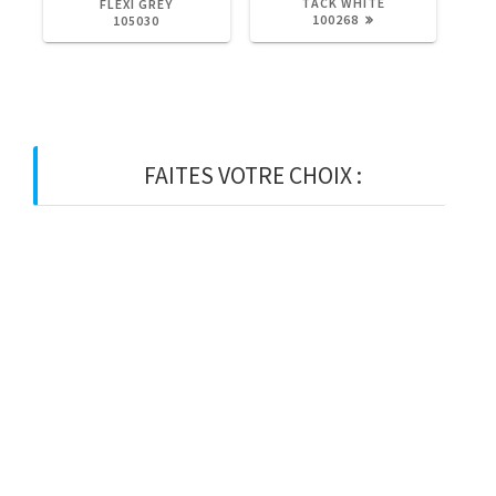
:
:
TACK WHITE
FLEXI GREY
100268
105030
FAITES VOTRE CHOIX :
BOIS
BOIS D’OSSATURE
BOIS DE CHARPENTE
BASTAING
MADRIER
LAMELLE-COLLE
KVH
CHEVRON
PANNE