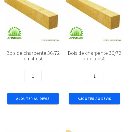
Bois de charpente 36/72
Bois de charpente 36/72
mm 4m50
mm 5m50
quantité
quantité
de
de
Bois
Bois
de
de
AJOUTER AU DEVIS
AJOUTER AU DEVIS
charpente
charpente
36/72
36/72
mm
mm
4m50
5m50