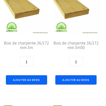
Bois de charpente 36/172
Bois de charpente 36/172
mm 3m
mm 3m50
quantité
quantité
de
de
Bois
Bois
de
de
AJOUTER AU DEVIS
AJOUTER AU DEVIS
charpente
charpente
36/172
36/172
mm
mm
3m
3m50