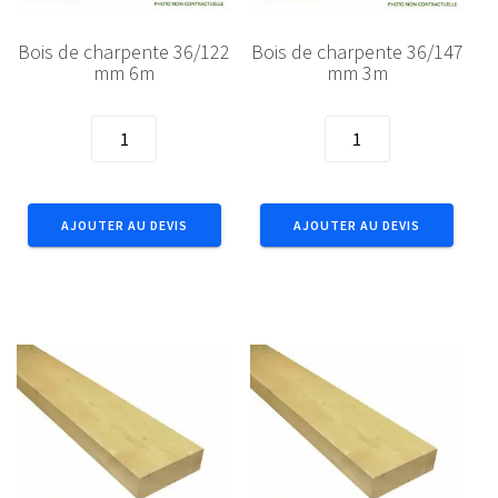
Bois de charpente 36/122
Bois de charpente 36/147
mm 6m
mm 3m
quantité
quantité
de
de
Bois
Bois
de
de
AJOUTER AU DEVIS
AJOUTER AU DEVIS
charpente
charpente
36/122
36/147
mm
mm
6m
3m