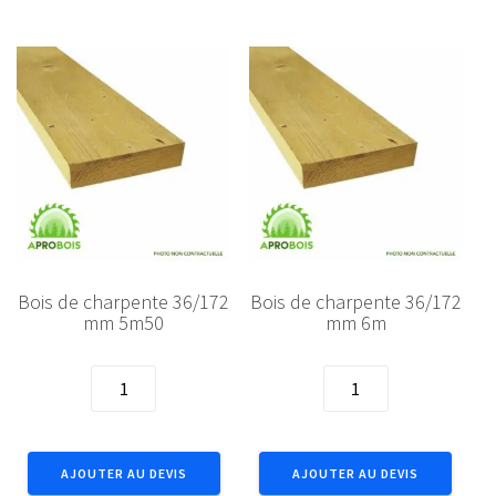
4m
4m50
Bois de charpente 36/172
Bois de charpente 36/172
mm 5m50
mm 6m
quantité
quantité
de
de
Bois
Bois
de
de
AJOUTER AU DEVIS
AJOUTER AU DEVIS
charpente
charpente