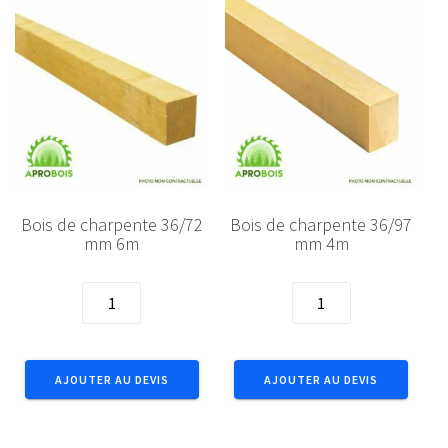
Bois de charpente 36/72
Bois de charpente 36/97
mm 6m
mm 4m
quantité
quantité
de
de
Bois
Bois
de
de
AJOUTER AU DEVIS
AJOUTER AU DEVIS
charpente
charpente
36/72
36/97
mm
mm