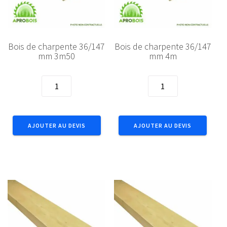
Bois de charpente 36/147
Bois de charpente 36/147
mm 3m50
mm 4m
quantité
quantité
de
de
Bois
Bois
de
de
AJOUTER AU DEVIS
AJOUTER AU DEVIS
charpente
charpente
36/147
36/147
mm
mm
3m50
4m