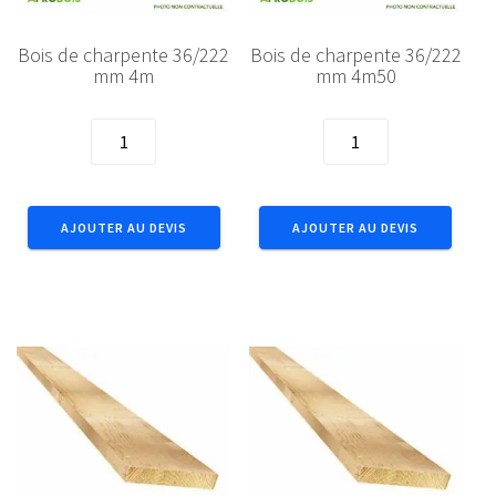
Bois de charpente 36/222
Bois de charpente 36/222
mm 4m
mm 4m50
quantité
quantité
de
de
Bois
Bois
de
de
AJOUTER AU DEVIS
AJOUTER AU DEVIS
charpente
charpente
36/222
36/222
mm
mm
4m
4m50