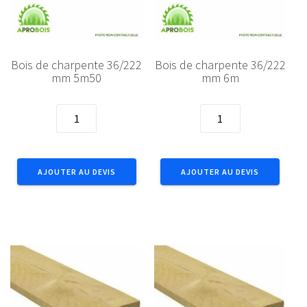
Bois de charpente 36/222
Bois de charpente 36/222
mm 5m50
mm 6m
quantité
quantité
de
de
Bois
Bois
de
de
AJOUTER AU DEVIS
AJOUTER AU DEVIS
charpente
charpente
36/222
36/222
mm
mm
5m50
6m