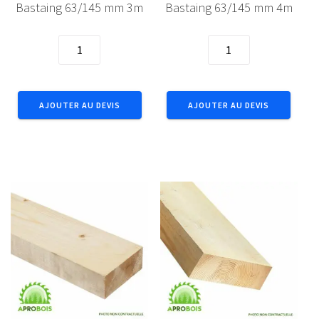
Bastaing 63/145 mm 3m
Bastaing 63/145 mm 4m
quantité
quantité
de
de
Bastaing
Bastaing
63/145
63/145
AJOUTER AU DEVIS
AJOUTER AU DEVIS
mm
mm
3m
4m