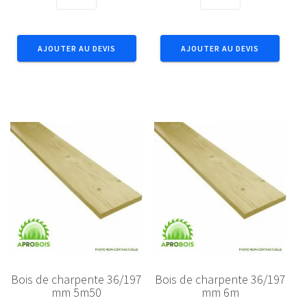
de
de
Bois
Bois
de
de
AJOUTER AU DEVIS
AJOUTER AU DEVIS
charpente
charpente
36/197
36/197
mm
mm
4m
4m50
Bois de charpente 36/197
Bois de charpente 36/197
mm 5m50
mm 6m