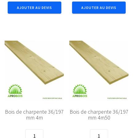
de
de
AJOUTER AU DEVIS
AJOUTER AU DEVIS
charpente
charpente
36/197
36/197
mm
mm
3m
3m50
Bois de charpente 36/197
Bois de charpente 36/197
mm 4m
mm 4m50
quantité
quantité