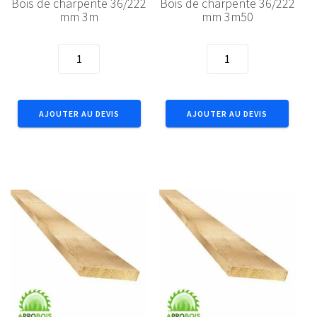
Bois de charpente 36/222
Bois de charpente 36/222
mm 3m
mm 3m50
quantité
quantité
de
de
Bois
Bois
de
de
AJOUTER AU DEVIS
AJOUTER AU DEVIS
charpente
charpente
36/222
36/222
mm
mm
3m
3m50