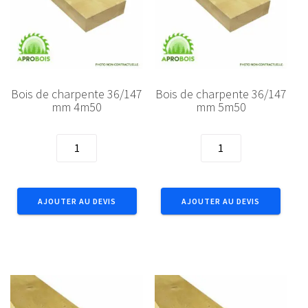
Bois de charpente 36/147
Bois de charpente 36/147
mm 4m50
mm 5m50
quantité
quantité
de
de
Bois
Bois
de
de
AJOUTER AU DEVIS
AJOUTER AU DEVIS
charpente
charpente
36/147
36/147
mm
mm
4m50
5m50