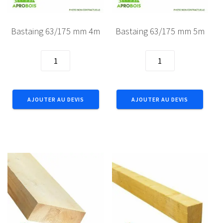
Bastaing 63/175 mm 4m
Bastaing 63/175 mm 5m
quantité
quantité
de
de
Bastaing
Bastaing
63/175
63/175
AJOUTER AU DEVIS
AJOUTER AU DEVIS
mm
mm
4m
5m