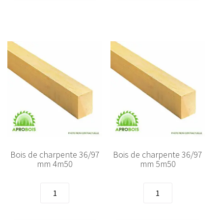
36/97
36/97
mm
mm
3m
3m50
Bois de charpente 36/97
Bois de charpente 36/97
mm 4m50
mm 5m50
quantité
quantité
de
de
Bois
Bois