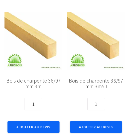
6m
4m
Bois de charpente 36/97
Bois de charpente 36/97
mm 3m
mm 3m50
quantité
quantité
de
de
Bois
Bois
de
de
AJOUTER AU DEVIS
AJOUTER AU DEVIS
charpente
charpente