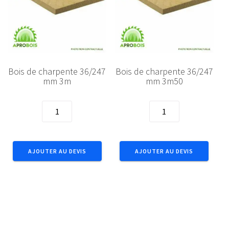
Bois de charpente 36/247
Bois de charpente 36/247
mm 3m
mm 3m50
quantité
quantité
de
de
Bois
Bois
de
de
AJOUTER AU DEVIS
AJOUTER AU DEVIS
charpente
charpente
36/247
36/247
mm
mm
3m
3m50
1
2
3
→