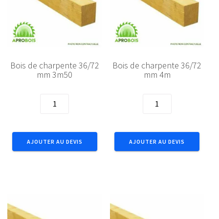
Bois de charpente 36/72
Bois de charpente 36/72
mm 3m50
mm 4m
quantité
quantité
de
de
Bois
Bois
de
de
AJOUTER AU DEVIS
AJOUTER AU DEVIS
charpente
charpente
36/72
36/72
mm
mm
3m50
4m