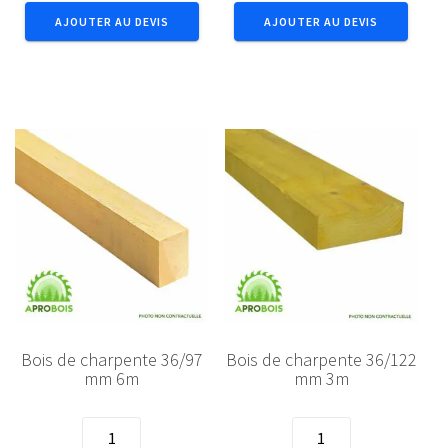
de
de
AJOUTER AU DEVIS
AJOUTER AU DEVIS
charpente
charpente
36/97
36/97
mm
mm
4m50
5m50
Bois de charpente 36/97
Bois de charpente 36/122
mm 6m
mm 3m
quantité
quantité