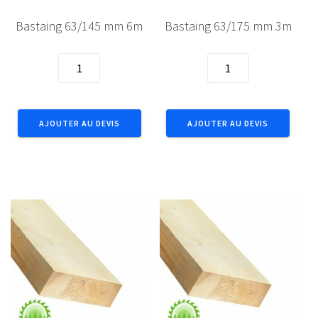
Bastaing 63/145 mm 6m
Bastaing 63/175 mm 3m
quantité
quantité
de
de
Bastaing
Bastaing
63/145
63/175
AJOUTER AU DEVIS
AJOUTER AU DEVIS
mm
mm
6m
3m