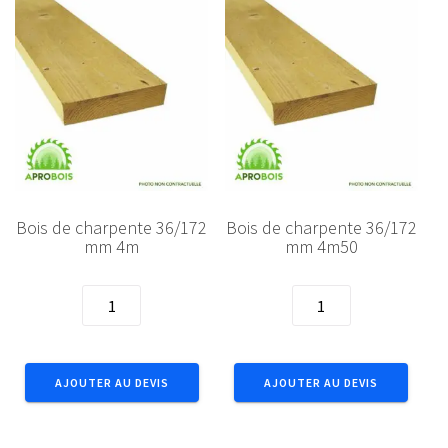
Bois de charpente 36/172
Bois de charpente 36/172
mm 4m
mm 4m50
quantité
quantité
de
de
Bois
Bois
de
de
AJOUTER AU DEVIS
AJOUTER AU DEVIS
charpente
charpente
36/172
36/172
mm
mm