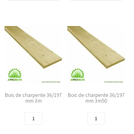
36/172
36/172
mm
mm
5m50
6m
Bois de charpente 36/197
Bois de charpente 36/197
mm 3m
mm 3m50
quantité
quantité
de
de
Bois
Bois