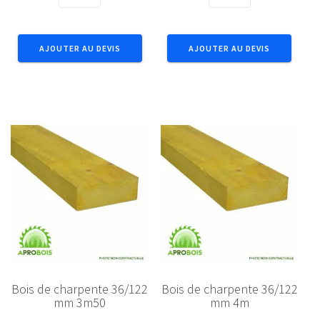
de
de
Bois
Bois
de
de
AJOUTER AU DEVIS
AJOUTER AU DEVIS
charpente
charpente
36/97
36/122
mm
mm
6m
3m
Bois de charpente 36/122
Bois de charpente 36/122
mm 3m50
mm 4m