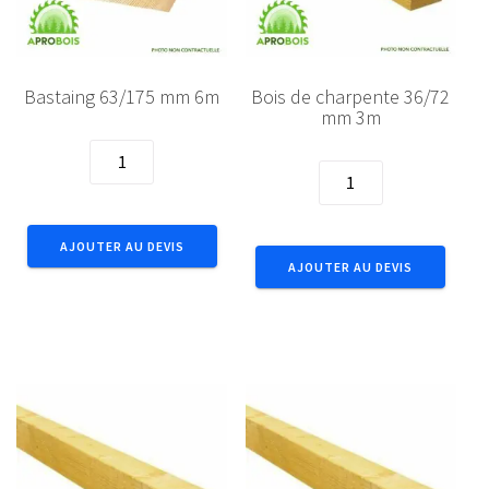
Bastaing 63/175 mm 6m
Bois de charpente 36/72
mm 3m
quantité
quantité
de
de
Bastaing
Bois
63/175
de
AJOUTER AU DEVIS
mm
AJOUTER AU DEVIS
charpente
6m
36/72
mm
3m