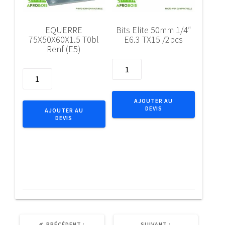
EQUERRE
Bits Elite 50mm 1/4″
75X50X60X1.5 T0bl
E6.3 TX15 /2pcs
Renf (E5)
quantité
quantité
de
de
Bits
EQUERRE
Elite
AJOUTER AU
75X50X60X1.5
DEVIS
50mm
AJOUTER AU
DEVIS
T0bl
1/4"
Renf
E6.3
(E5)
TX15
/2pcs
ARTICLE
ARTICLE
PRÉCÉDENT :
SUIVANT :