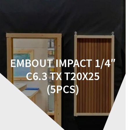
Skip
to
content
EMBOUT IMPACT 1/4″
C6.3 TX T20X25
(5PCS)