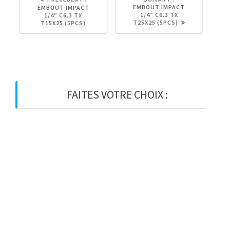
PRÉCÉDENT
SUIVANT
EMBOUT IMPACT
EMBOUT IMPACT
:
:
1/4″ C6.3 TX
1/4″ C6.3 TX
T25X25 (5PCS)
T15X25 (5PCS)
FAITES VOTRE CHOIX :
BOIS
BOIS D’OSSATURE
BOIS DE CHARPENTE
BASTAING
MADRIER
LAMELLE-COLLE
KVH
CHEVRON