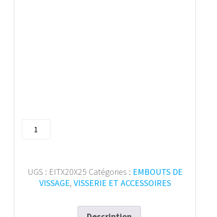
quantité
de
Embout
IMPACT
1/4"
UGS :
EITX20X25
Catégories :
EMBOUTS DE
C6.3
VISSAGE
,
VISSERIE ET ACCESSOIRES
Tx
T20x25
(5pcs)
Description