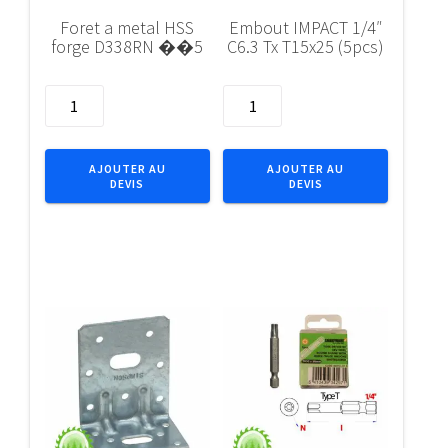
Foret a metal HSS
Embout IMPACT 1/4″
forge D338RN ��5
C6.3 Tx T15x25 (5pcs)
quantité
quantité
de
de
Foret
Embout
a
IMPACT
AJOUTER AU
AJOUTER AU
DEVIS
DEVIS
metal
1/4"
HSS
C6.3
forge
Tx
D338RN
T15x25
��5
(5pcs)