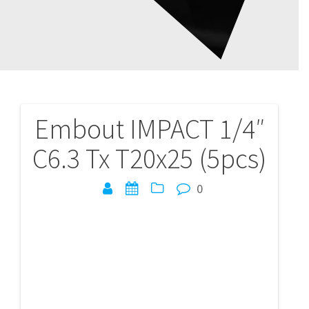
Embout IMPACT 1/4″
Navigation
C6.3 Tx T20x25 (5pcs)
de
l’article
0