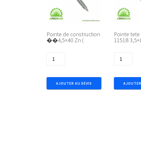
Pointe de construction
Pointe tete
��4,5×40 Zn (
1151B 3,5×
quantité
quantité
de
de
Pointe
Pointe
de
tete
AJOUTER AU DEVIS
AJOUTER
construction
plate
��4,5x40
DIN
Zn
1151B
(
3,5x80
(5kg)