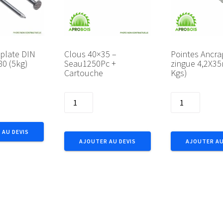
 plate DIN
Clous 40×35 –
Pointes Ancra
80 (5kg)
Seau1250Pc +
zingue 4,2X3
Cartouche
Kgs)
quantité
quantité
de
de
Clous
Pointes
40x35
Ancrages
 AU DEVIS
AJOUTER AU DEVIS
AJOUTER AU
-
zingue
Seau1250Pc
4,2X35mm(5
+
Kgs)
Cartouche