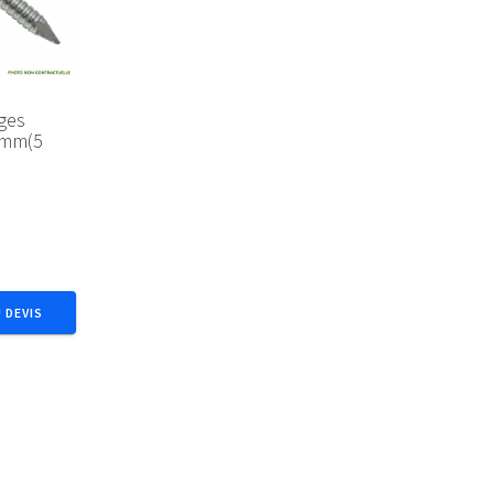
ges
5mm(5
 DEVIS