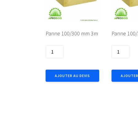
Panne 100/300 mm 3m
Panne 100
quantité
quantité
de
de
Panne
Panne
100/300
100/300
AJOUTER AU DEVIS
AJOUTER
mm
mm
3m
4m