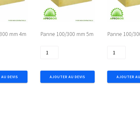
/300 mm 4m
Panne 100/300 mm 5m
Panne 100/3
quantité
quantité
de
de
Panne
Panne
100/300
100/300
 AU DEVIS
AJOUTER AU DEVIS
AJOUTER AU
mm
mm
5m
6m