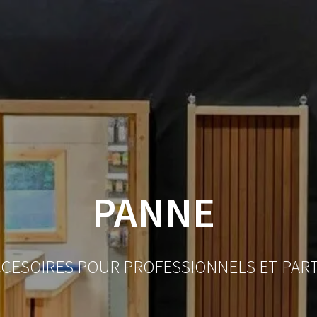
ACCUEIL
BOUTIQUE
BOIS
VISSERIE ET ACCESSOI
MON COMPTE
PANNE
CCESOIRES POUR PROFESSIONNELS ET PAR