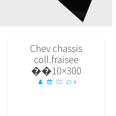
Chev chassis
Navigation
coll.fraisee
de
��10×300
l’article
0