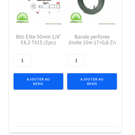
Bits Elite 50mm 1/4″
Bande perforee
E6.3 TX15 /2pcs
droite 10m 17×0,8 Zn
quantité
quantité
de
de
Bits
Bande
Elite
perforee
AJOUTER AU
AJOUTER AU
DEVIS
DEVIS
50mm
droite
1/4"
10m
E6.3
17x0,8
TX15
Zn
/2pcs