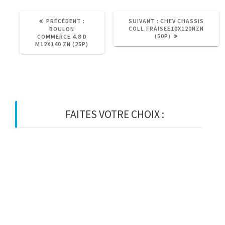
ARTICLE
ARTICLE
PRÉCÉDENT :
SUIVANT :
CHEV CHASSIS
PRÉCÉDENT
SUIVANT
COLL.FRAISEE10X120NZN
BOULON
:
:
(50P)
COMMERCE 4.8 D
M12X140 ZN (25P)
FAITES VOTRE CHOIX :
BOIS
BOIS D’OSSATURE
BOIS DE CHARPENTE
BASTAING
MADRIER
LAMELLE-COLLE
KVH