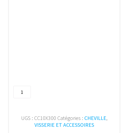
quantité
de
Chev
chassis
coll.fraisee
UGS :
CC10X300
Catégories :
CHEVILLE
,
��10x300
VISSERIE ET ACCESSOIRES