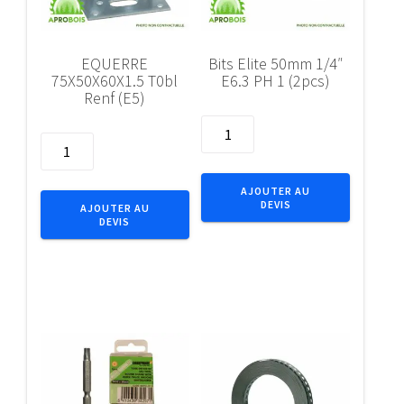
EQUERRE
Bits Elite 50mm 1/4″
75X50X60X1.5 T0bl
E6.3 PH 1 (2pcs)
Renf (E5)
quantité
quantité
de
de
Bits
EQUERRE
Elite
AJOUTER AU
75X50X60X1.5
DEVIS
50mm
AJOUTER AU
DEVIS
T0bl
1/4"
Renf
E6.3
(E5)
PH
1
(2pcs)