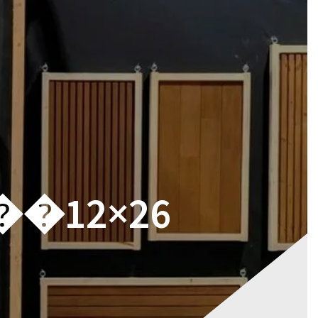
RES
MAGASIN
CONTACT
VOTRE DEVIS
 ��12×26