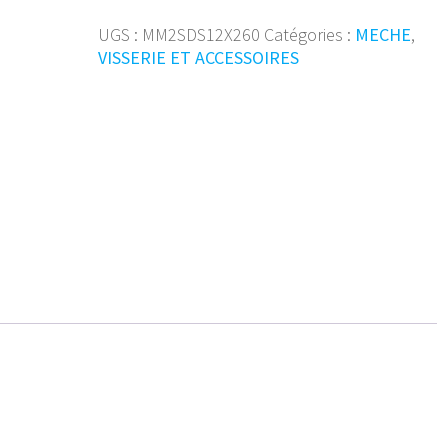
marteau
D2
UGS :
MM2SDS12X260
Catégories :
MECHE
,
SDS+
VISSERIE ET ACCESSOIRES
��12x26