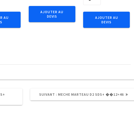
de
Bits
Embout
Elite
AJOUTER AU
IMPACT
DEVIS
50mm
R AU
AJOUTER AU
IS
DEVIS
1/4"
1/4"
C6.3
E6.3
Tx
TX20
.
T40x25
/2pcs
(5pcs)
ARTICLE
DS+
SUIVANT :
MECHE MARTEAU D2 SDS+ ��12×46
SUIVANT
: