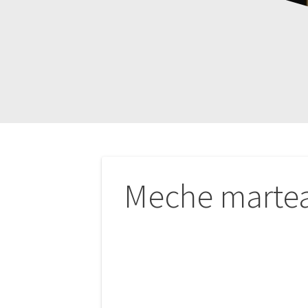
Navigation
Meche marte
de
l’article