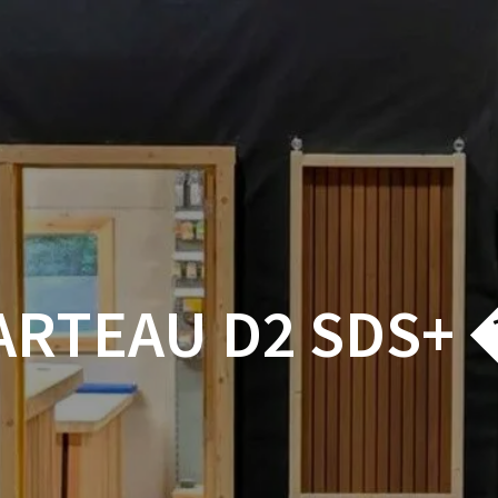
ACCUEIL
BOUTIQUE
BOIS
VISSERIE ET ACCESSOI
MON COMPTE
ARTEAU D2 SDS+