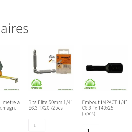
laires
 metre a
Bits Elite 50mm 1/4″
Embout IMPACT 1/4″
h.magn.
E6.3 TX20 /2pcs
C6.3 Tx T40x25
(5pcs)
quantité
quantité
de