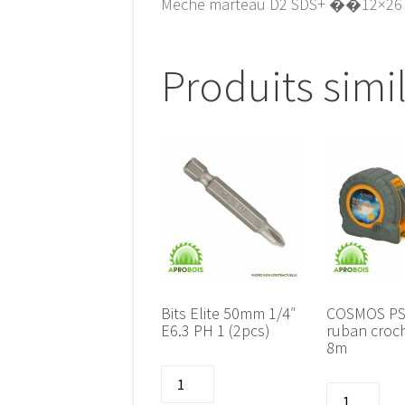
Meche marteau D2 SDS+ ��12×26
Produits simi
Bits Elite 50mm 1/4″
COSMOS PSI
E6.3 PH 1 (2pcs)
ruban croc
8m
quantité
quantité
de