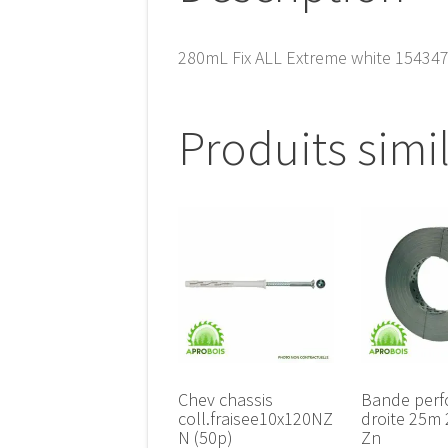
280mL Fix ALL Extreme white 15434
Produits simi
Chev chassis
Bande perf
coll.fraisee10x120NZ
droite 25m 
N (50p)
Zn