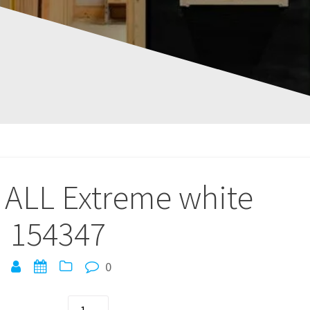
 ALL Extreme white
154347
0
quantité