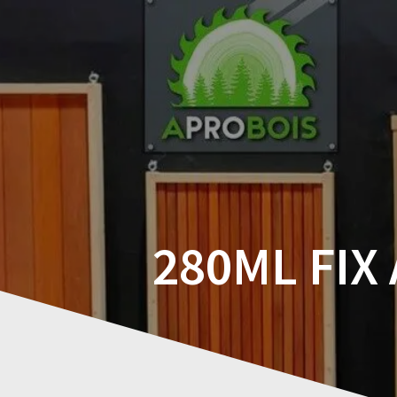
Skip
to
content
280ML FIX