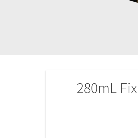
Navigation
280mL Fix
de
l’article