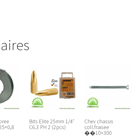
7
laires
oree
Bits Elite 25mm 1/4″
Chev chassis
25×0,8
C6.3 PH 2 (2pcs)
coll.fraisee
��10×300