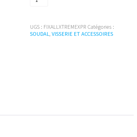
de
280mL
Fix
ALL
UGS :
FIXALLXTREMEXPR
Catégories :
Extreme
SOUDAL
,
VISSERIE ET ACCESSOIRES
white
154347