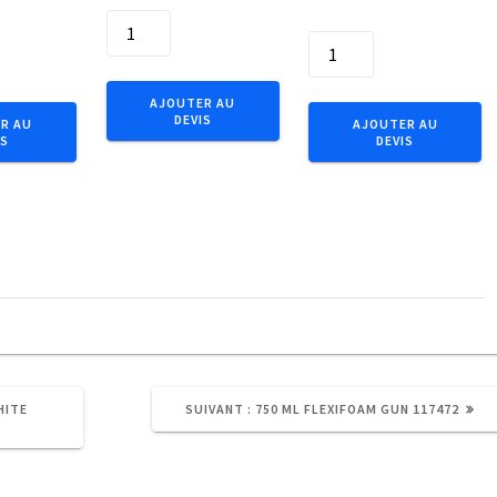
quantité
quantité
de
de
Bits
Chev
Elite
AJOUTER AU
chassis
DEVIS
25mm
R AU
AJOUTER AU
IS
DEVIS
coll.fraisee
1/4"
��10x300
C6.3
PH
2
(2pcs)
ARTICLE
HITE
SUIVANT :
750 ML FLEXIFOAM GUN 117472
SUIVANT
: