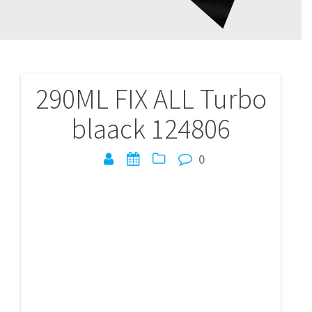
290ML FIX ALL Turbo
Navigation
blaack 124806
de
l’article
0