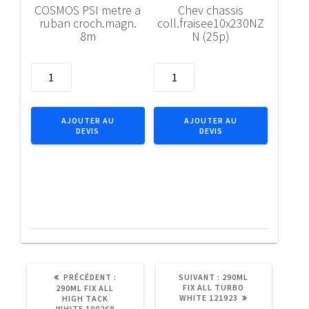
COSMOS PSI metre a
Chev chassis
ruban croch.magn.
coll.fraisee10x230NZ
8m
N (25p)
quantité
quantité
de
de
COSMOS
Chev
PSI
chassis
AJOUTER AU
AJOUTER AU
DEVIS
DEVIS
metre
coll.fraisee10x230NZN
a
(25p)
ruban
croch.magn.
8m
ARTICLE
ARTICLE
PRÉCÉDENT :
SUIVANT :
290ML
PRÉCÉDENT
SUIVANT
FIX ALL TURBO
290ML FIX ALL
:
:
WHITE 121923
HIGH TACK
WHITE 100268