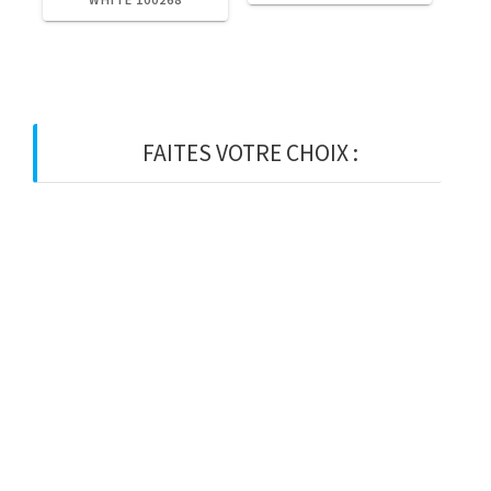
FAITES VOTRE CHOIX :
BOIS
BOIS D’OSSATURE
BOIS DE CHARPENTE
BASTAING
MADRIER
LAMELLE-COLLE
KVH
CHEVRON
PANNE
LATTE