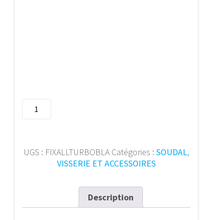
quantité
de
290ML
FIX
ALL
UGS :
FIXALLTURBOBLA
Catégories :
SOUDAL
,
Turbo
VISSERIE ET ACCESSOIRES
blaack
124806
Description