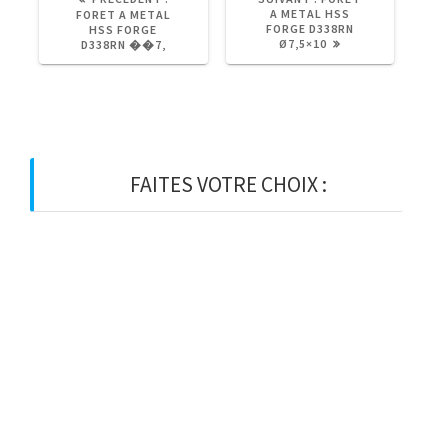
PRÉCÉDENT
SUIVANT
A METAL HSS
FORET A METAL
:
:
FORGE D338RN
HSS FORGE
Ø7,5×10
D338RN ��7,
FAITES VOTRE CHOIX :
BOIS
BOIS D’OSSATURE
BOIS DE CHARPENTE
BASTAING
MADRIER
LAMELLE-COLLE
KVH
CHEVRON