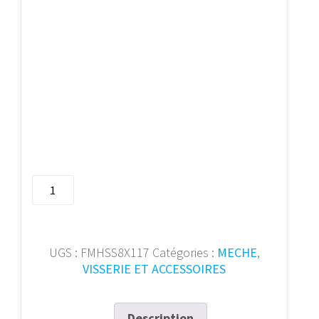
quantité
de
Foret
a
metal
UGS :
FMHSS8X117
Catégories :
MECHE
,
HSS
VISSERIE ET ACCESSOIRES
forge
D338RN
��8,
Description