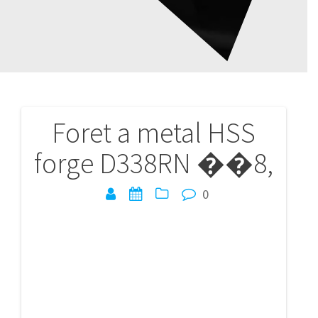
Foret a metal HSS
Navigation
forge D338RN ��8,
de
l’article
0