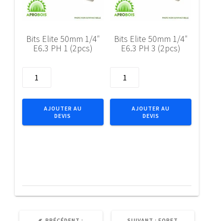
Bits Elite 50mm 1/4″
Bits Elite 50mm 1/4″
E6.3 PH 1 (2pcs)
E6.3 PH 3 (2pcs)
quantité
quantité
de
de
Bits
Bits
Elite
Elite
AJOUTER AU
AJOUTER AU
DEVIS
DEVIS
50mm
50mm
1/4"
1/4"
E6.3
E6.3
PH
PH
1
3
(2pcs)
(2pcs)
ARTICLE
ARTICLE
PRÉCÉDENT :
SUIVANT :
FORET