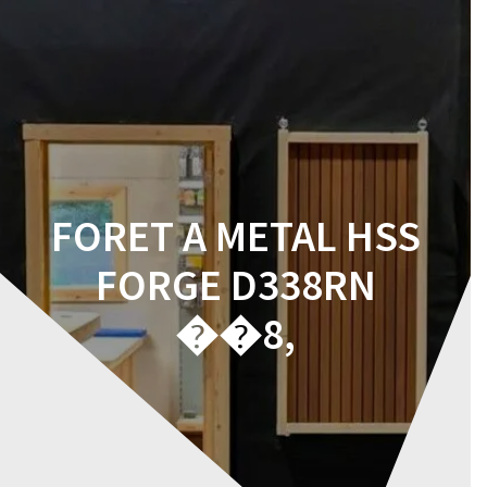
Skip
to
content
FORET A METAL HSS
FORGE D338RN
��8,