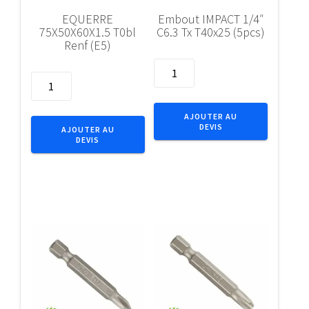
EQUERRE
Embout IMPACT 1/4″
75X50X60X1.5 T0bl
C6.3 Tx T40x25 (5pcs)
Renf (E5)
quantité
quantité
de
de
Embout
EQUERRE
IMPACT
AJOUTER AU
75X50X60X1.5
DEVIS
1/4"
AJOUTER AU
DEVIS
T0bl
C6.3
Renf
Tx
(E5)
T40x25
(5pcs)