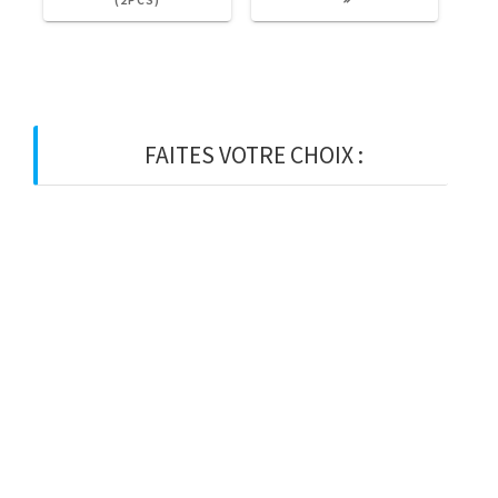
FAITES VOTRE CHOIX :
BOIS
BOIS D’OSSATURE
BOIS DE CHARPENTE
BASTAING
MADRIER
LAMELLE-COLLE
KVH
CHEVRON
PANNE
LATTE