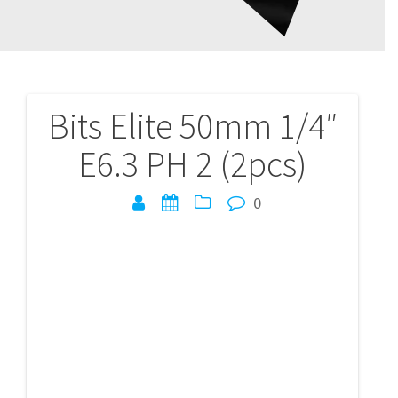
Bits Elite 50mm 1/4″
Navigation
E6.3 PH 2 (2pcs)
de
l’article
0