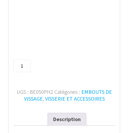
quantité
de
Bits
Elite
50mm
UGS :
BE050PH2
Catégories :
EMBOUTS DE
1/4"
VISSAGE
,
VISSERIE ET ACCESSOIRES
E6.3
PH
2
Description
(2pcs)