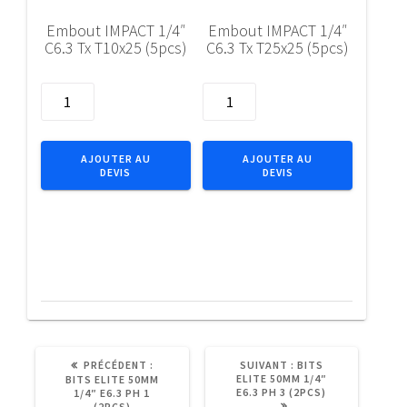
Embout IMPACT 1/4″
Embout IMPACT 1/4″
C6.3 Tx T10x25 (5pcs)
C6.3 Tx T25x25 (5pcs)
quantité
quantité
de
de
Embout
Embout
IMPACT
IMPACT
AJOUTER AU
AJOUTER AU
DEVIS
DEVIS
1/4"
1/4"
C6.3
C6.3
Tx
Tx
T10x25
T25x25
(5pcs)
(5pcs)
ARTICLE
ARTICLE
PRÉCÉDENT :
SUIVANT :
BITS
PRÉCÉDENT
SUIVANT
ELITE 50MM 1/4″
BITS ELITE 50MM
:
:
E6.3 PH 3 (2PCS)
1/4″ E6.3 PH 1
(2PCS)