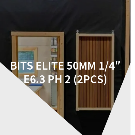
Skip
to
content
BITS ELITE 50MM 1/4″
E6.3 PH 2 (2PCS)