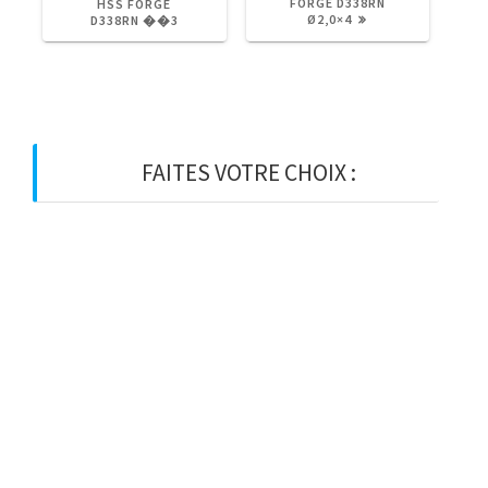
:
:
FORGE D338RN
HSS FORGE
Ø2,0×4
D338RN ��3
FAITES VOTRE CHOIX :
BOIS
BOIS D’OSSATURE
BOIS DE CHARPENTE
BASTAING
MADRIER
LAMELLE-COLLE
KVH
CHEVRON
PANNE