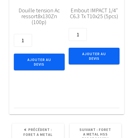
Douille tension Ac
Embout IMPACT 1/4″
ressort8x130Zn
C6.3 Tx T10x25 (5pcs)
(100p)
quantité
quantité
de
de
Embout
Douille
IMPACT
AJOUTER AU
tension
DEVIS
1/4"
AJOUTER AU
DEVIS
Ac
C6.3
ressort8x130Zn
Tx
(100p)
T10x25
(5pcs)
ARTICLE
ARTICLE
PRÉCÉDENT :
SUIVANT :
FORET
PRÉCÉDENT
SUIVANT
A METAL HSS
FORET A METAL