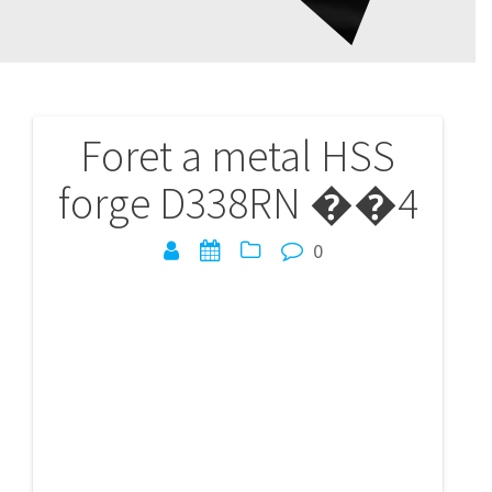
Foret a metal HSS
Navigation
forge D338RN ��4
de
l’article
0