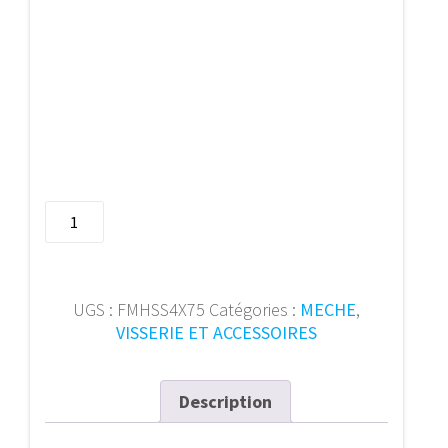
quantité
de
Foret
a
metal
UGS :
FMHSS4X75
Catégories :
MECHE
,
HSS
VISSERIE ET ACCESSOIRES
forge
D338RN
��4
Description