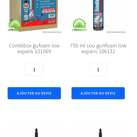
Combibox gufoam low
750 ml sou gunfoam low
expans 101069
expans 106132
quantité
quantité
de
de
Combibox
750
gufoam
ml
AJOUTER AU DEVIS
AJOUTER AU DEVIS
low
sou
expans
gunfoam
101069
low
expans
106132