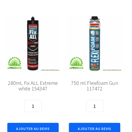
124806
121923
280mL Fix ALL Extreme
750 ml Flexifoam Gun
white 154347
117472
quantité
quantité
de
de
280mL
750
Fix
ml
AJOUTER AU DEVIS
AJOUTER AU DEVIS
ALL
Flexifoam