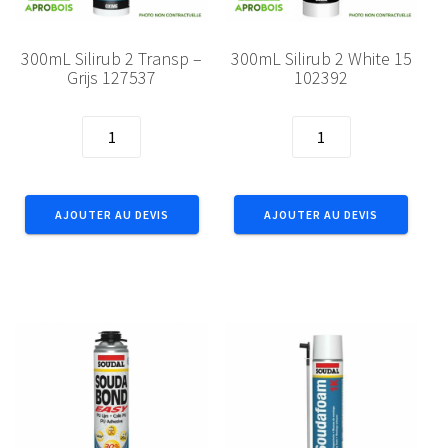
300mL Silirub 2 Transp –
300mL Silirub 2 White 15
Grijs 127537
102392
quantité
quantité
de
de
300mL
300mL
Silirub
Silirub
AJOUTER AU DEVIS
AJOUTER AU DEVIS
2
2
Transp
White
-
15
Grijs
102392
127537