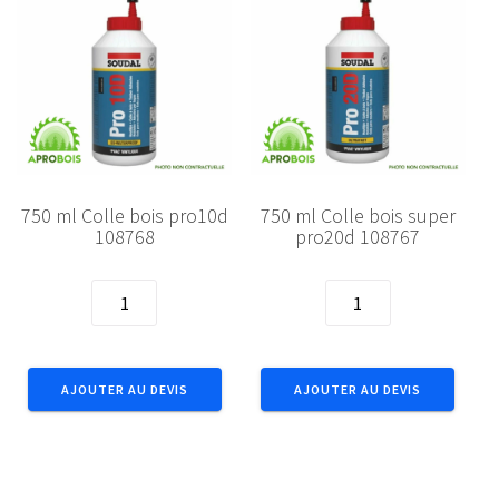
750 ml Colle bois pro10d
750 ml Colle bois super
108768
pro20d 108767
quantité
quantité
de
de
750
750
ml
ml
AJOUTER AU DEVIS
AJOUTER AU DEVIS
Colle
Colle
bois
bois
pro10d
super
108768
pro20d
108767