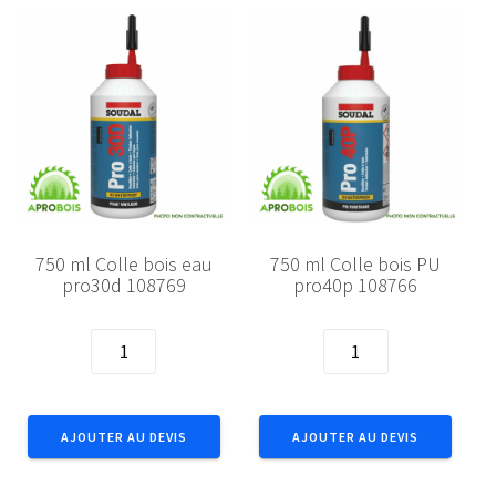
750 ml Colle bois eau
750 ml Colle bois PU
pro30d 108769
pro40p 108766
quantité
quantité
de
de
750
750
ml
ml
AJOUTER AU DEVIS
AJOUTER AU DEVIS
Colle
Colle
bois
bois
eau
PU