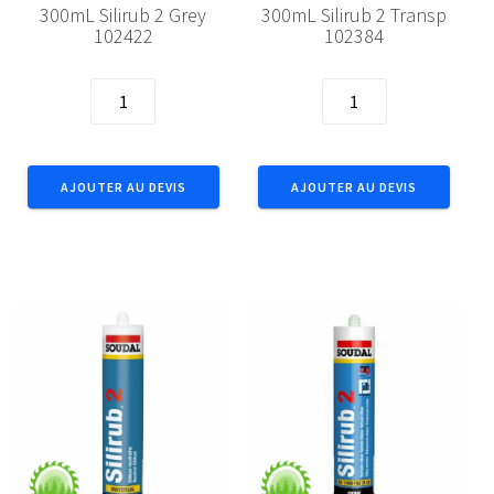
300mL Silirub 2 Grey
300mL Silirub 2 Transp
102422
102384
quantité
quantité
de
de
300mL
300mL
Silirub
Silirub
AJOUTER AU DEVIS
AJOUTER AU DEVIS
2
2
Grey
Transp
102422
102384