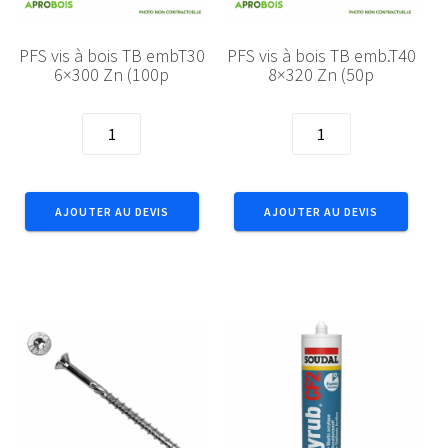
PFS vis à bois TB embT30
PFS vis à bois TB emb.T40
6×300 Zn (100p
8×320 Zn (50p
quantité
quantité
de
de
PFS
PFS
vis
vis
AJOUTER AU DEVIS
AJOUTER AU DEVIS
à
à
bois
bois
TB
TB
embT30
emb.T40
6x300
8x320
Zn
Zn
(100p
(50p