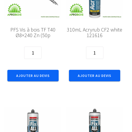
PFS Vis à bois TF T40
310mL Acryrub CF2 white
Ø8×240 Zn (50p
121616
quantité
quantité
de
de
PFS
310mL
Vis
Acryrub
AJOUTER AU DEVIS
AJOUTER AU DEVIS
à
CF2
bois
white
TF
121616
T40
Ø8x240
Zn
(50p