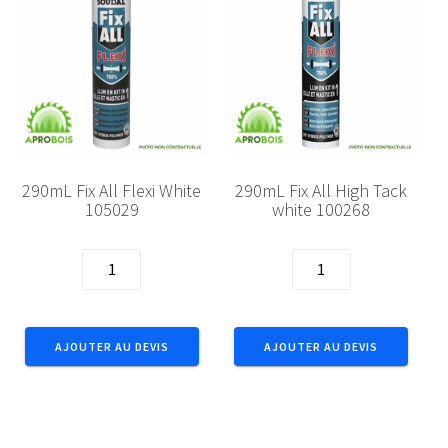
290mL Fix All Flexi White
290mL Fix All High Tack
105029
white 100268
quantité
quantité
de
de
290mL
290mL
Fix
Fix
AJOUTER AU DEVIS
AJOUTER AU DEVIS
All
All
Flexi
High
White
Tack
105029
white
100268