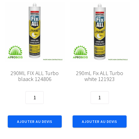
290ML FIX ALL Turbo
290mL Fix ALL Turbo
blaack 124806
white 121923
quantité
quantité
de
de
290ML
290mL
FIX
Fix
AJOUTER AU DEVIS
AJOUTER AU DEVIS
ALL
ALL
Turbo
Turbo
blaack
white