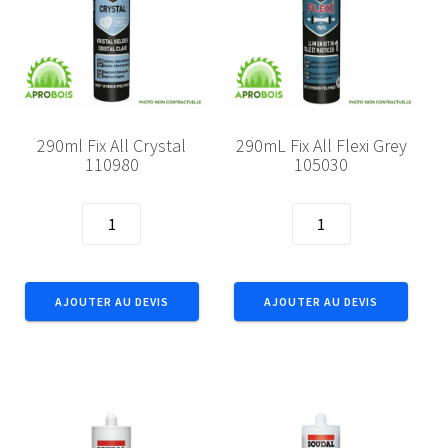
290ml Fix All Crystal
290mL Fix All Flexi Grey
110980
105030
quantité
quantité
de
de
290ml
290mL
Fix
Fix
AJOUTER AU DEVIS
AJOUTER AU DEVIS
All
All
Crystal
Flexi
110980
Grey
105030