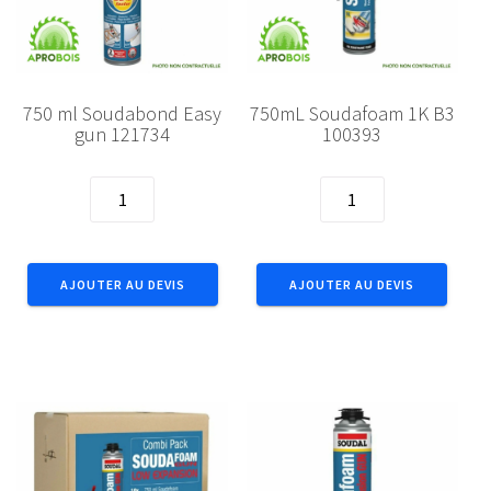
750 ml Soudabond Easy
750mL Soudafoam 1K B3
gun 121734
100393
quantité
quantité
de
de
750
750mL
ml
Soudafoam
AJOUTER AU DEVIS
AJOUTER AU DEVIS
Soudabond
1K
Easy
B3
gun
100393
121734