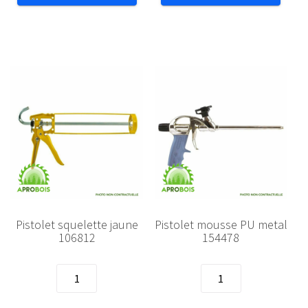
Extreme
Gun
white
117472
154347
Pistolet squelette jaune
Pistolet mousse PU metal
106812
154478
quantité
quantité
de
de
Pistolet
Pistolet