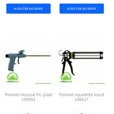
squelette
mousse
AJOUTER AU DEVIS
AJOUTER AU DEVIS
jaune
PU
106812
metal
154478
Pistolet mousse PU plast
Pistolet squelette lourd
109953
106617
quantité
quantité