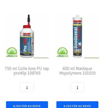
pro30d
pro40p
108769
108766
750 ml Colle bois PU rap
600 ml Mastique
pro45p 108765
Mspolymere 101010
quantité
quantité
de
de
750
600
ml
ml
AJOUTER AU DEVIS
AJOUTER AU DEVIS
Colle
Mastique