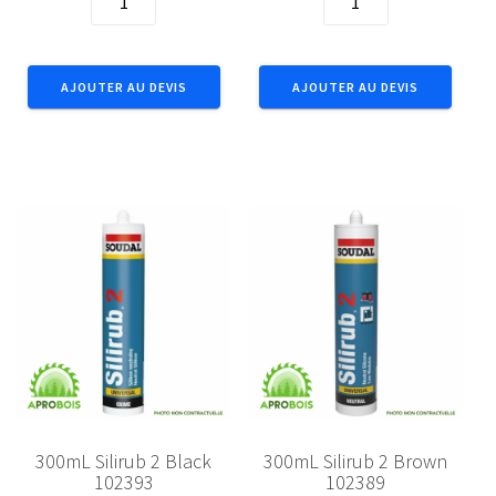
de
de
Pistolet
Pistolet
mousse
squelette
AJOUTER AU DEVIS
AJOUTER AU DEVIS
PU
lourd
plast
106617
109953
300mL Silirub 2 Black
300mL Silirub 2 Brown
102393
102389