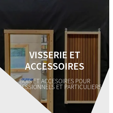
Skip
to
content
VISSERIE ET
ACCESSOIRES
BOIS ET ACCESOIRES POUR
PROFESSIONNELS ET PARTICULIERS