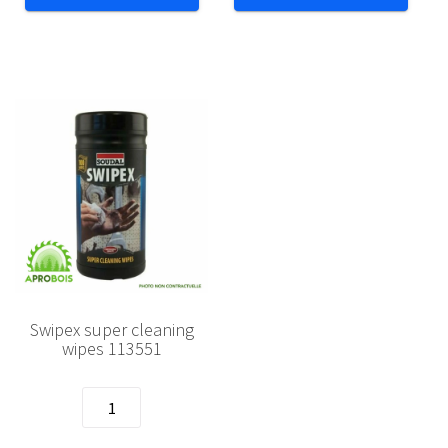
bois
Mspolymere
PU
101010
rap
pro45p
108765
Swipex super cleaning
wipes 113551
quantité
de
Swipex