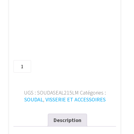
quantité
de
600
ml
Mastique
UGS :
SOUDASEAL215LM
Catégories :
Mspolymere
SOUDAL
,
VISSERIE ET ACCESSOIRES
101010
Description