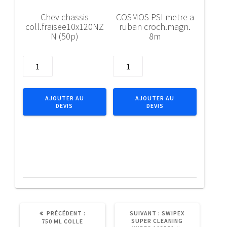
Chev chassis
COSMOS PSI metre a
coll.fraisee10x120NZ
ruban croch.magn.
N (50p)
8m
quantité
quantité
de
de
Chev
COSMOS
chassis
PSI
AJOUTER AU
AJOUTER AU
DEVIS
DEVIS
coll.fraisee10x120NZN
metre
(50p)
a
ruban
croch.magn.
8m
ARTICLE
ARTICLE
PRÉCÉDENT :
SUIVANT :
SWIPEX
PRÉCÉDENT
SUIVANT
SUPER CLEANING
750 ML COLLE