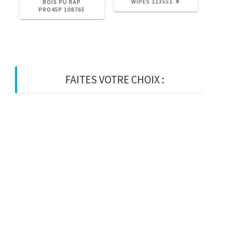
:
:
WIPES 113551
BOIS PU RAP
PRO45P 108765
FAITES VOTRE CHOIX :
BOIS
BOIS D’OSSATURE
BOIS DE CHARPENTE
BASTAING
MADRIER
LAMELLE-COLLE
KVH
CHEVRON
PANNE