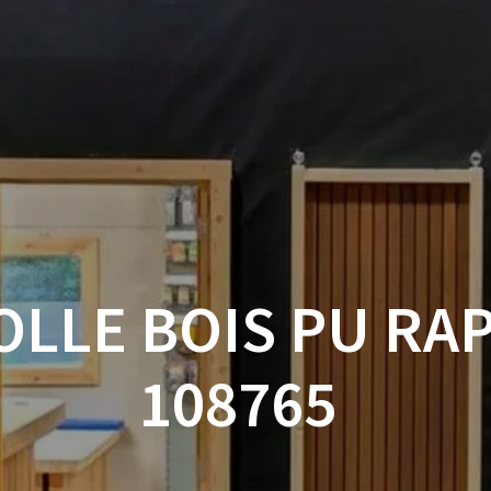
ACCUEIL
BOUTIQUE
BOIS
VISSERIE ET ACCESSOI
MON COMPTE
OLLE BOIS PU RA
108765