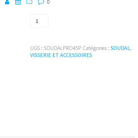
0
quantité
de
750
ml
Colle
UGS :
SOUDALPRO45P
Catégories :
SOUDAL
,
bois
VISSERIE ET ACCESSOIRES
PU
rap
pro45p
108765