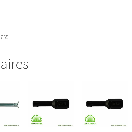
8765
laires