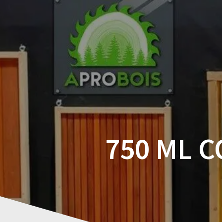
Skip
to
content
750 ML C