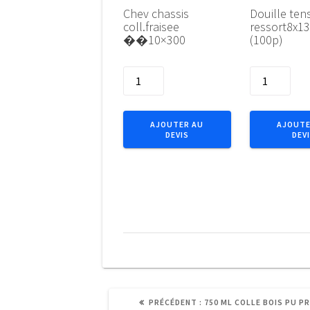
Chev chassis
Douille ten
coll.fraisee
ressort8x1
��10×300
(100p)
quantité
quantité
de
de
Chev
Douille
chassis
tension
AJOUTER AU
AJOUTE
DEVIS
DEV
coll.fraisee
Ac
��10x300
ressort8x1
(100p)
ARTICLE
PRÉCÉDENT :
750 ML COLLE BOIS PU P