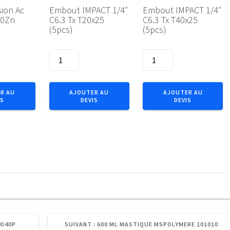
sion Ac
Embout IMPACT 1/4″
Embout IMPACT 1/4″
30Zn
C6.3 Tx T20x25
C6.3 Tx T40x25
(5pcs)
(5pcs)
quantité
quantité
de
de
Embout
Embout
IMPACT
IMPACT
R AU
AJOUTER AU
AJOUTER AU
IS
DEVIS
DEVIS
1/4"
1/4"
30Zn
C6.3
C6.3
Tx
Tx
T20x25
T40x25
(5pcs)
(5pcs)
ARTICLE
RO40P
SUIVANT :
600 ML MASTIQUE MSPOLYMERE 101010