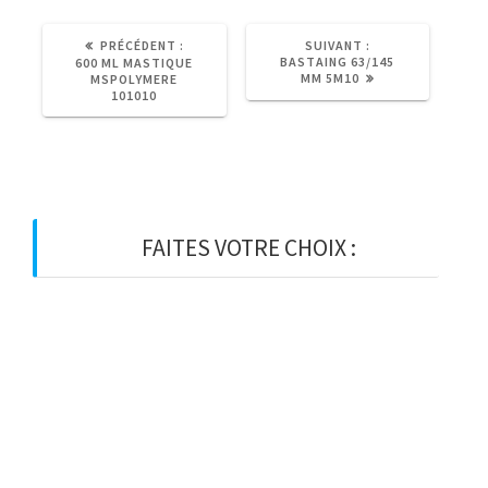
ARTICLE
ARTICLE
PRÉCÉDENT :
SUIVANT :
PRÉCÉDENT
SUIVANT
BASTAING 63/145
600 ML MASTIQUE
:
:
MM 5M10
MSPOLYMERE
101010
FAITES VOTRE CHOIX :
BOIS
BOIS D’OSSATURE
BOIS DE CHARPENTE
BASTAING
MADRIER
LAMELLE-COLLE
KVH