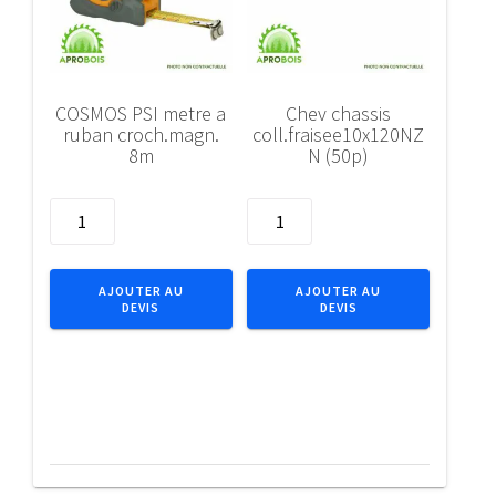
COSMOS PSI metre a
Chev chassis
ruban croch.magn.
coll.fraisee10x120NZ
8m
N (50p)
quantité
quantité
de
de
COSMOS
Chev
PSI
chassis
AJOUTER AU
AJOUTER AU
DEVIS
DEVIS
metre
coll.fraisee10x120NZN
a
(50p)
ruban
croch.magn.
8m