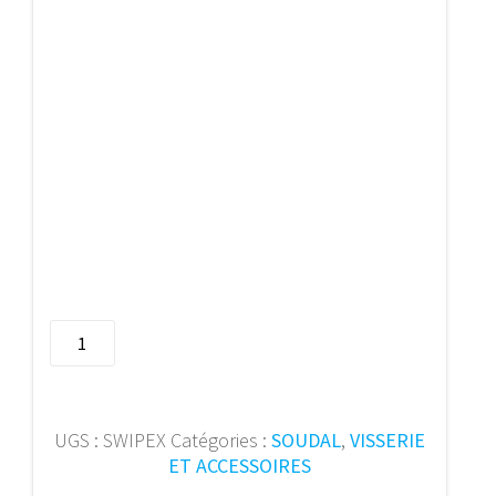
quantité
de
Swipex
super
cleaning
UGS :
SWIPEX
Catégories :
SOUDAL
,
VISSERIE
wipes
ET ACCESSOIRES
113551