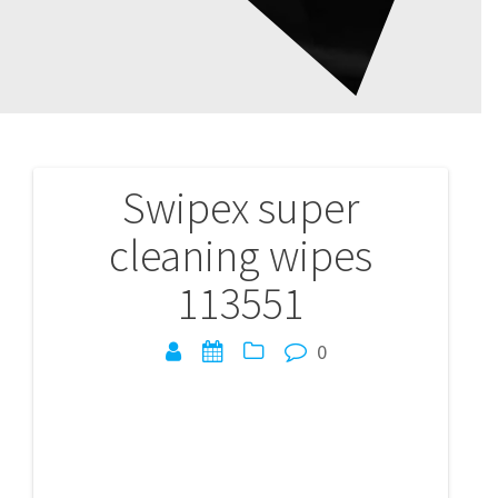
Swipex super
Navigation
cleaning wipes
de
113551
l’article
0