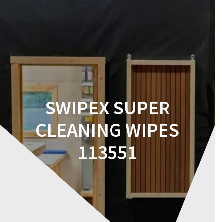
Skip
to
content
SWIPEX SUPER
CLEANING WIPES
113551