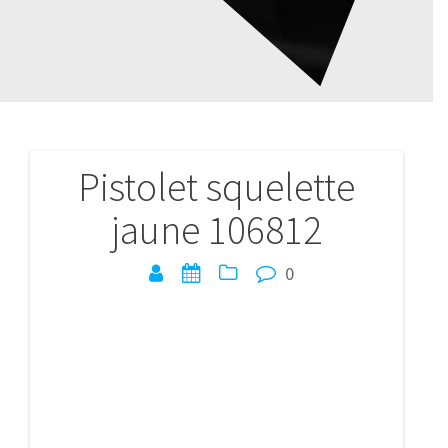
Pistolet squelette
Navigation
jaune 106812
de
l’article
0