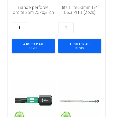
Bande perforee
Bits Elite 50mm 1/4″
droite 25m 25×0,8 Zn
E6.3 PH 1 (2pcs)
quantité
quantité
de
de
Bande
Bits
perforee
Elite
AJOUTER AU
AJOUTER AU
DEVIS
DEVIS
droite
50mm
25m
1/4"
25x0,8
E6.3
Zn
PH
1
(2pcs)