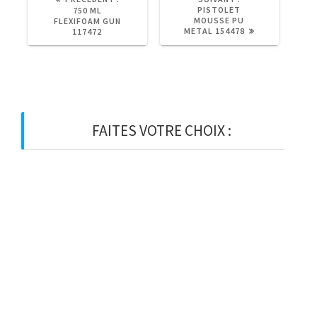
PRÉCÉDENT
SUIVANT
PISTOLET
750 ML
:
:
MOUSSE PU
FLEXIFOAM GUN
METAL 154478
117472
FAITES VOTRE CHOIX :
BOIS
BOIS D’OSSATURE
BOIS DE CHARPENTE
BASTAING
MADRIER
LAMELLE-COLLE
KVH
CHEVRON