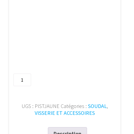
quantité
de
Pistolet
squelette
jaune
UGS :
PISTJAUNE
Catégories :
SOUDAL
,
106812
VISSERIE ET ACCESSOIRES
Description