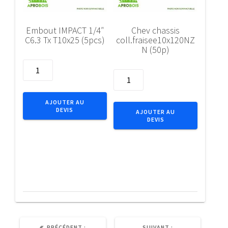
Embout IMPACT 1/4″
Chev chassis
C6.3 Tx T10x25 (5pcs)
coll.fraisee10x120NZ
N (50p)
quantité
quantité
de
de
Embout
Chev
IMPACT
AJOUTER AU
chassis
DEVIS
1/4"
AJOUTER AU
DEVIS
coll.fraisee10x120NZN
C6.3
(50p)
Tx
T10x25
(5pcs)
ARTICLE
ARTICLE
PRÉCÉDENT :
SUIVANT :