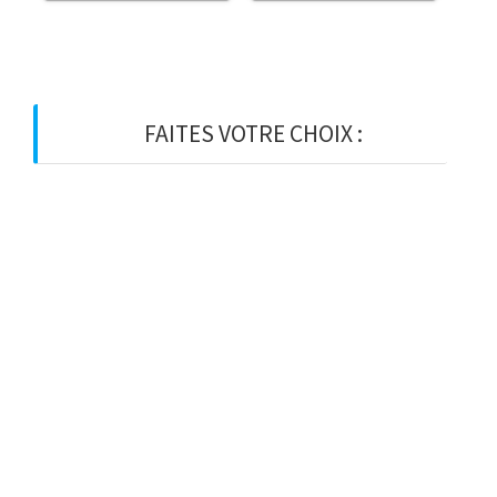
FAITES VOTRE CHOIX :
BOIS
BOIS D’OSSATURE
BOIS DE CHARPENTE
BASTAING
MADRIER
LAMELLE-COLLE
KVH
CHEVRON
PANNE
LATTE
VOLIGE