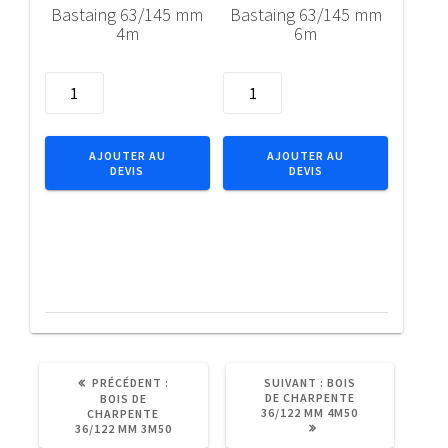
Bastaing 63/145 mm
Bastaing 63/145 mm
4m
6m
quantité
quantité
de
de
Bastaing
Bastaing
63/145
63/145
AJOUTER AU
AJOUTER AU
DEVIS
DEVIS
mm
mm
4m
6m
ARTICLE
ARTICLE
PRÉCÉDENT :
SUIVANT :
BOIS
PRÉCÉDENT
SUIVANT
DE CHARPENTE
BOIS DE
:
:
36/122 MM 4M50
CHARPENTE
36/122 MM 3M50