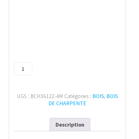
quantité
de
Bois
de
charpente
UGS :
BCH36122-4M
Catégories :
BOIS
,
BOIS
36/122
DE CHARPENTE
mm
4m
Description