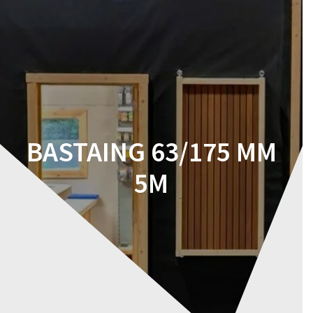
Skip
to
content
BASTAING 63/175 MM
5M