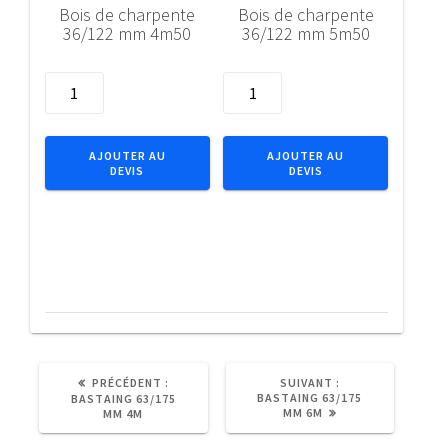
Bois de charpente
Bois de charpente
36/122 mm 4m50
36/122 mm 5m50
quantité
quantité
de
de
Bois
Bois
de
de
AJOUTER AU
AJOUTER AU
DEVIS
DEVIS
charpente
charpente
36/122
36/122
mm
mm
4m50
5m50
ARTICLE
ARTICLE
PRÉCÉDENT :
SUIVANT :
PRÉCÉDENT
SUIVANT
BASTAING 63/175
BASTAING 63/175
:
:
MM 6M
MM 4M