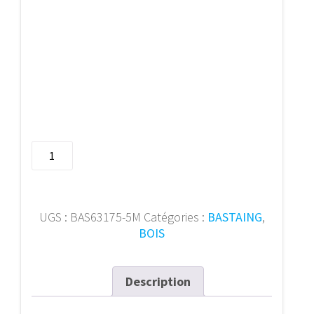
quantité
de
Bastaing
63/175
mm
UGS :
BAS63175-5M
Catégories :
BASTAING
,
5m
BOIS
Description