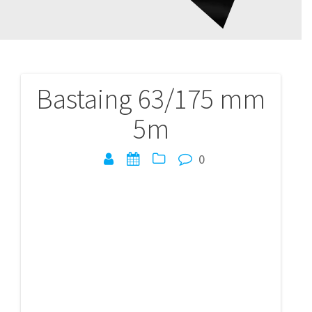
Bastaing 63/175 mm
Navigation
5m
de
l’article
0