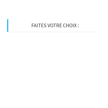
FAITES VOTRE CHOIX :
BOIS
BOIS D’OSSATURE
BOIS DE CHARPENTE
BASTAING
MADRIER
LAMELLE-COLLE
KVH
CHEVRON
PANNE
LATTE
VOLIGE