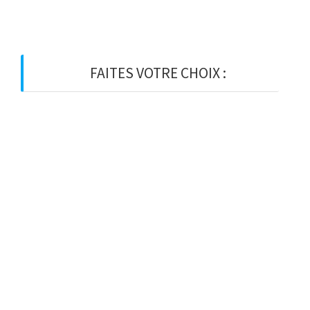
FAITES VOTRE CHOIX :
BOIS
BOIS D’OSSATURE
BOIS DE CHARPENTE
BASTAING
MADRIER
LAMELLE-COLLE
KVH
CHEVRON
PANNE
LATTE
VOLIGE