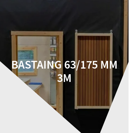
Skip
to
content
BASTAING 63/175 MM
3M