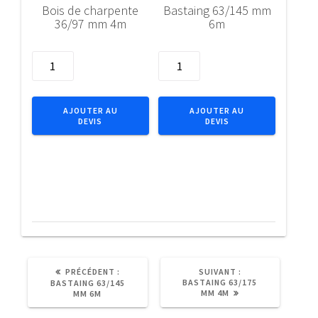
Bois de charpente
Bastaing 63/145 mm
36/97 mm 4m
6m
quantité
quantité
de
de
Bois
Bastaing
de
63/145
AJOUTER AU
AJOUTER AU
DEVIS
DEVIS
charpente
mm
36/97
6m
mm
4m
ARTICLE
ARTICLE
PRÉCÉDENT :
SUIVANT :
PRÉCÉDENT
SUIVANT
BASTAING 63/175
BASTAING 63/145
:
:
MM 4M
MM 6M