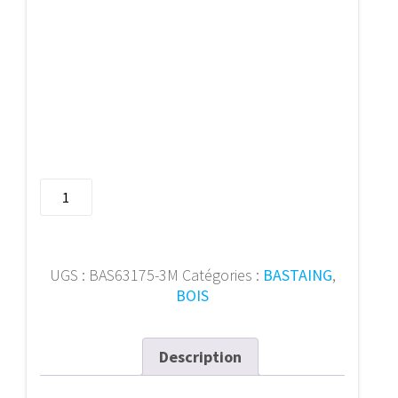
quantité
de
Bastaing
63/175
mm
UGS :
BAS63175-3M
Catégories :
BASTAING
,
3m
BOIS
Description