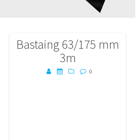
Bastaing 63/175 mm
Navigation
3m
de
l’article
0