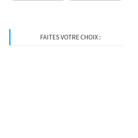
FAITES VOTRE CHOIX :
BOIS
BOIS D’OSSATURE
BOIS DE CHARPENTE
BASTAING
MADRIER
LAMELLE-COLLE
KVH
CHEVRON
PANNE
LATTE
VOLIGE