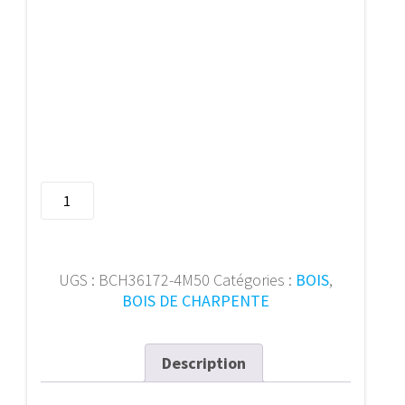
quantité
de
Bois
de
charpente
UGS :
BCH36172-4M50
Catégories :
BOIS
,
36/172
BOIS DE CHARPENTE
mm
4m50
Description