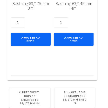
Bastaing 63/175 mm
Bastaing 63/145 mm
3m
4m
quantité
quantité
de
de
Bastaing
Bastaing
63/175
63/145
AJOUTER AU
AJOUTER AU
DEVIS
DEVIS
mm
mm
3m
4m
ARTICLE
ARTICLE
PRÉCÉDENT :
SUIVANT :
BOIS
PRÉCÉDENT
SUIVANT
DE CHARPENTE
BOIS DE
:
:
36/172 MM 5M50
CHARPENTE
36/172 MM 4M