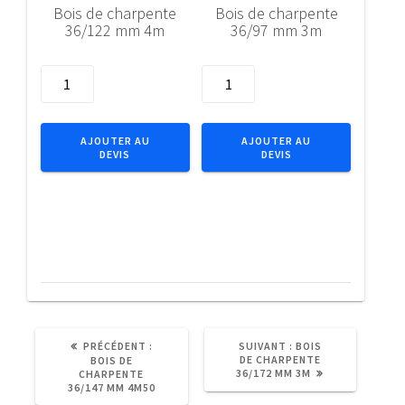
Bois de charpente
Bois de charpente
36/122 mm 4m
36/97 mm 3m
quantité
quantité
de
de
Bois
Bois
de
de
AJOUTER AU
AJOUTER AU
DEVIS
DEVIS
charpente
charpente
36/122
36/97
mm
mm
4m
3m
ARTICLE
ARTICLE
PRÉCÉDENT :
SUIVANT :
BOIS
PRÉCÉDENT
SUIVANT
DE CHARPENTE
BOIS DE
:
:
36/172 MM 3M
CHARPENTE
36/147 MM 4M50