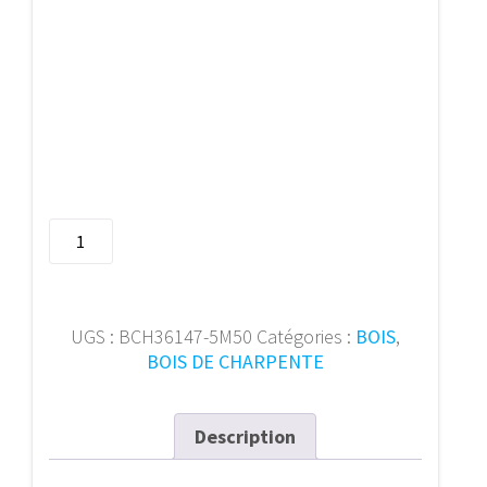
quantité
de
Bois
de
charpente
UGS :
BCH36147-5M50
Catégories :
BOIS
,
36/147
BOIS DE CHARPENTE
mm
5m50
Description