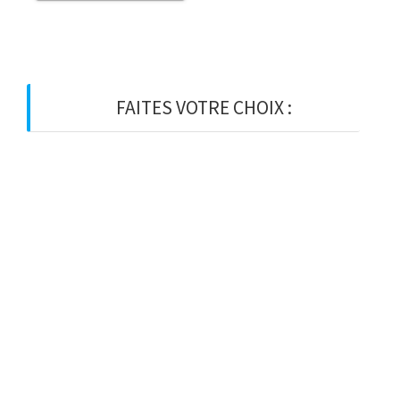
FAITES VOTRE CHOIX :
BOIS
BOIS D’OSSATURE
BOIS DE CHARPENTE
BASTAING
MADRIER
LAMELLE-COLLE
KVH
CHEVRON
PANNE
LATTE
VOLIGE