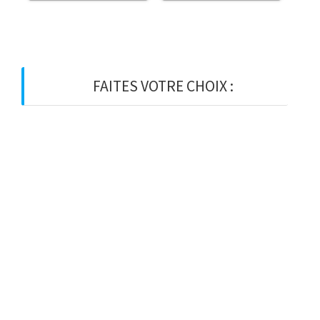
FAITES VOTRE CHOIX :
BOIS
BOIS D’OSSATURE
BOIS DE CHARPENTE
BASTAING
MADRIER
LAMELLE-COLLE
KVH
CHEVRON
PANNE
LATTE
VOLIGE