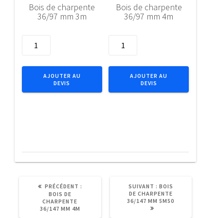
Bois de charpente
Bois de charpente
36/97 mm 3m
36/97 mm 4m
quantité
quantité
de
de
Bois
Bois
de
de
AJOUTER AU
AJOUTER AU
DEVIS
DEVIS
charpente
charpente
36/97
36/97
mm
mm
3m
4m
ARTICLE
ARTICLE
PRÉCÉDENT :
SUIVANT :
BOIS
PRÉCÉDENT
SUIVANT
DE CHARPENTE
BOIS DE
:
:
36/147 MM 5M50
CHARPENTE
36/147 MM 4M