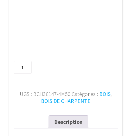
quantité
de
Bois
de
charpente
UGS :
BCH36147-4M50
Catégories :
BOIS
,
36/147
BOIS DE CHARPENTE
mm
4m50
Description