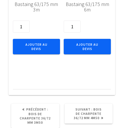
Bastaing 63/175 mm
Bastaing 63/175 mm
3m
6m
quantité
quantité
de
de
Bastaing
Bastaing
63/175
63/175
AJOUTER AU
AJOUTER AU
DEVIS
DEVIS
mm
mm
3m
6m
ARTICLE
ARTICLE
PRÉCÉDENT :
SUIVANT :
BOIS
PRÉCÉDENT
SUIVANT
DE CHARPENTE
BOIS DE
:
:
36/72 MM 4M50
CHARPENTE 36/72
MM 3M50