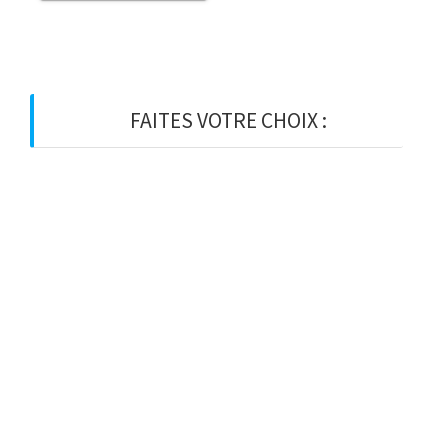
FAITES VOTRE CHOIX :
BOIS
BOIS D’OSSATURE
BOIS DE CHARPENTE
BASTAING
MADRIER
LAMELLE-COLLE
KVH
CHEVRON
PANNE
LATTE
VOLIGE