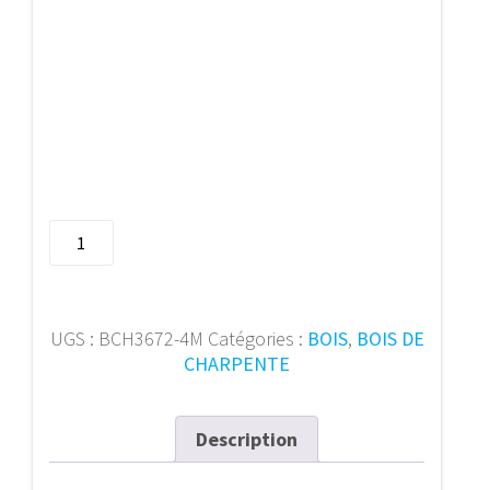
quantité
de
Bois
de
charpente
UGS :
BCH3672-4M
Catégories :
BOIS
,
BOIS DE
36/72
CHARPENTE
mm
4m
Description