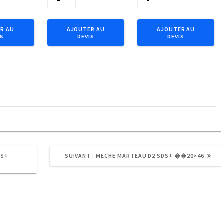
de
de
Embout
Chev
IMPACT
chassis
R AU
AJOUTER AU
AJOUTER AU
IS
DEVIS
DEVIS
1/4"
coll.fraisee10x140NZN
C6.3
(50p)
Tx
.
T10x25
(5pcs)
ARTICLE
DS+
SUIVANT :
MECHE MARTEAU D2 SDS+ ��20×46
SUIVANT
: