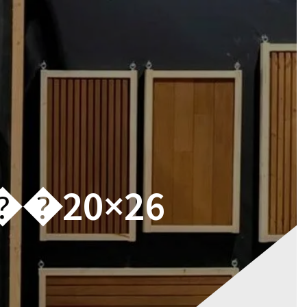
RES
MAGASIN
CONTACT
VOTRE DEVIS
 ��20×26