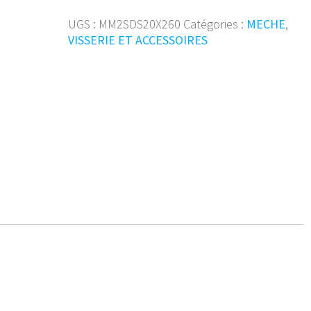
marteau
D2
UGS :
MM2SDS20X260
Catégories :
MECHE
,
SDS+
VISSERIE ET ACCESSOIRES
��20x26