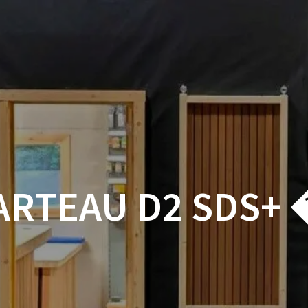
ACCUEIL
BOUTIQUE
BOIS
VISSERIE ET ACCESSOI
MON COMPTE
ARTEAU D2 SDS+