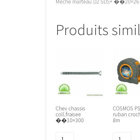
Meche marteau D2 SDS+ ��20×26
Produits simi
Chev chassis
COSMOS PSI
coll.fraisee
ruban croc
��10×300
8m
quantité
quantité