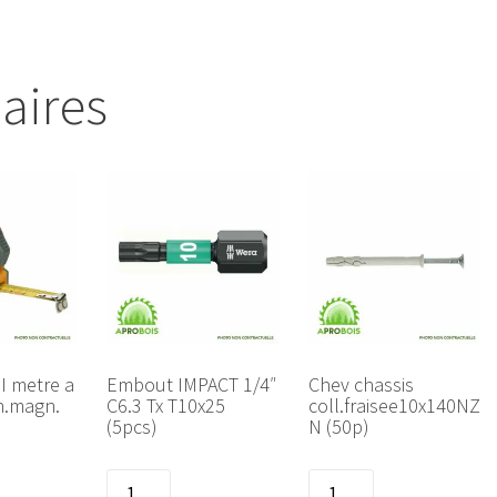
laires
 metre a
Embout IMPACT 1/4″
Chev chassis
h.magn.
C6.3 Tx T10x25
coll.fraisee10x140NZ
(5pcs)
N (50p)
quantité
quantité