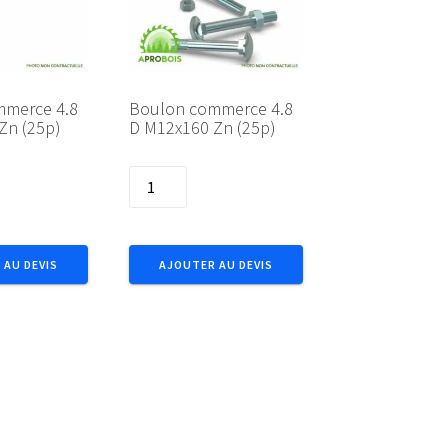
mmerce 4.8
Boulon commerce 4.8
Zn (25p)
D M12x160 Zn (25p)
quantité
de
Boulon
commerce
 AU DEVIS
AJOUTER AU DEVIS
4.8
D
M12x160
Zn
(25p)