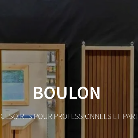
ACCUEIL
BOUTIQUE
BOIS
VISSERIE ET ACCESSO
MON COMPTE
BOULON
CCESOIRES POUR PROFESSIONNELS ET PAR