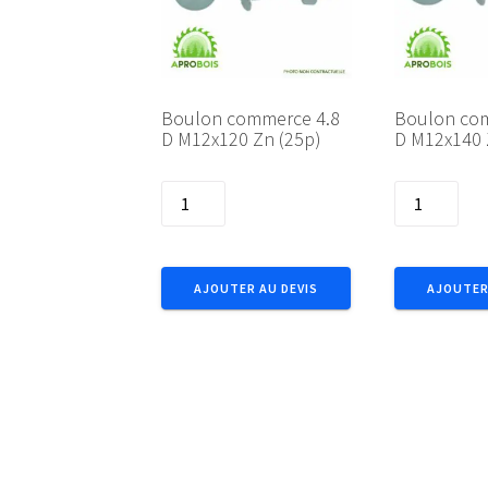
Boulon commerce 4.8
Boulon co
D M12x120 Zn (25p)
D M12x140 
quantité
quantité
de
de
Boulon
Boulon
commerce
commerce
AJOUTER AU DEVIS
AJOUTER
4.8
4.8
D
D
M12x120
M12x140
Zn
Zn
(25p)
(25p)