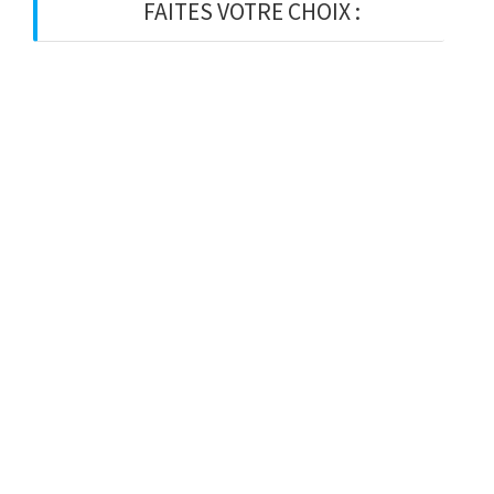
FAITES VOTRE CHOIX :
BOIS
BOIS D’OSSATURE
BOIS DE CHARPENTE
BASTAING
MADRIER
LAMELLE-COLLE
KVH
CHEVRON
PANNE
LATTE
VOLIGE
PANNEAU
BARDAGE
VISSERIE ET ACCESSOIRES
ISOLANT