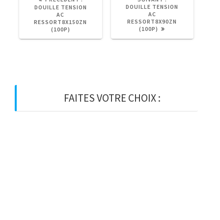
PRÉCÉDENT
SUIVANT
DOUILLE TENSION
DOUILLE TENSION
:
:
AC
AC
RESSORT8X90ZN
RESSORT8X150ZN
(100P)
(100P)
FAITES VOTRE CHOIX :
BOIS
BOIS D’OSSATURE
BOIS DE CHARPENTE
BASTAING
MADRIER
LAMELLE-COLLE
KVH
CHEVRON