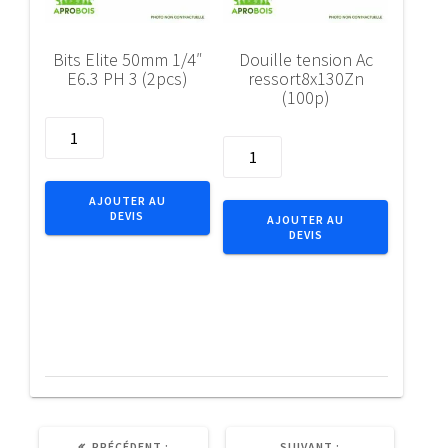
Bits Elite 50mm 1/4″
Douille tension Ac
E6.3 PH 3 (2pcs)
ressort8x130Zn
(100p)
quantité
quantité
de
de
Bits
Douille
Elite
AJOUTER AU
tension
DEVIS
50mm
AJOUTER AU
DEVIS
Ac
1/4"
ressort8x130Zn
E6.3
(100p)
PH
3
(2pcs)
ARTICLE
ARTICLE
PRÉCÉDENT :
SUIVANT :