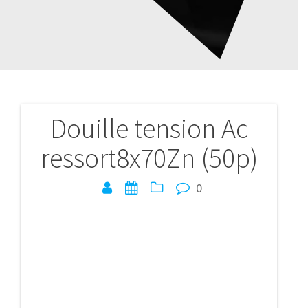
Douille tension Ac
Navigation
ressort8x70Zn (50p)
de
l’article
0