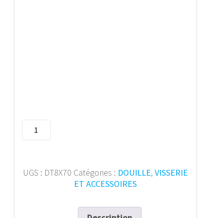
quantité
de
Douille
tension
Ac
UGS :
DT8X70
Catégories :
DOUILLE
,
VISSERIE
ressort8x70Zn
ET ACCESSOIRES
(50p)
Description