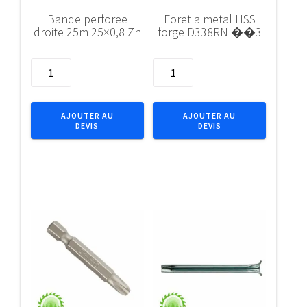
Bande perforee
Foret a metal HSS
droite 25m 25×0,8 Zn
forge D338RN ��3
quantité
quantité
de
de
Bande
Foret
perforee
a
AJOUTER AU
AJOUTER AU
DEVIS
DEVIS
droite
metal
25m
HSS
25x0,8
forge
Zn
D338RN
��3