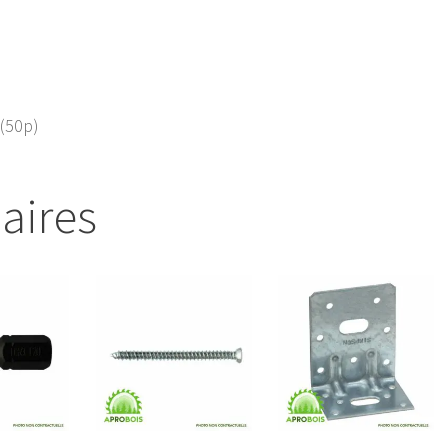
 (50p)
laires