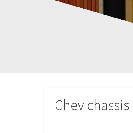
Navigation
Chev chassis
de