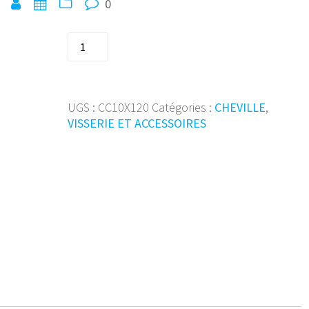
0
quantité
de
Chev
chassis
coll.fraisee10x120NZN
UGS :
CC10X120
Catégories :
CHEVILLE
,
(50p)
VISSERIE ET ACCESSOIRES