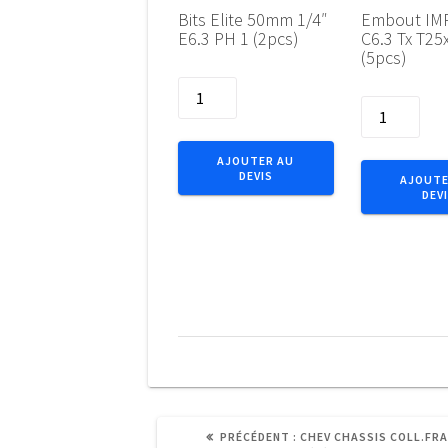
Bits Elite 50mm 1/4″
Embout IMP
E6.3 PH 1 (2pcs)
C6.3 Tx T25
(5pcs)
quantité
quantité
de
de
Bits
Embout
Elite
AJOUTER AU
IMPACT
DEVIS
50mm
AJOUTE
DEV
1/4"
1/4"
C6.3
E6.3
Tx
PH
T25x25
1
(5pcs)
(2pcs)
ARTICLE
PRÉCÉDENT :
CHEV CHASSIS COLL.FRA