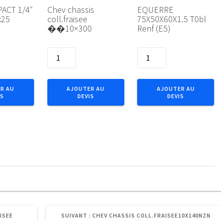
ACT 1/4″
Chev chassis
EQUERRE
x25
coll.fraisee
75X50X60X1.5 T0bl
��10×300
Renf (E5)
quantité
quantité
de
de
Chev
EQUERRE
chassis
75X50X60X1.5
R AU
AJOUTER AU
AJOUTER AU
IS
DEVIS
DEVIS
coll.fraisee
T0bl
��10x300
Renf
(E5)
ARTICLE
ISEE
SUIVANT :
CHEV CHASSIS COLL.FRAISEE10X140NZN