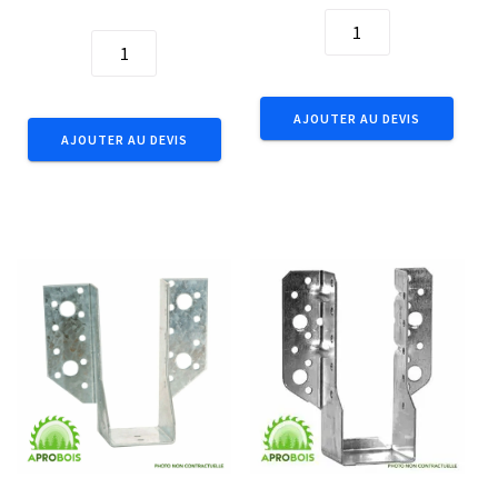
quantité
quantité
de
de
SABOT
SABOT
AE
AE
AJOUTER AU DEVIS
45X96
AJOUTER AU DEVIS
100X200
DEV237
DEV500