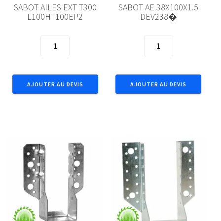
SABOT AILES EXT T300
SABOT AE 38X100X1.5
L100HT100EP2
DEV238�
quantité
quantité
de
de
SABOT
SABOT
AILES
AE
AJOUTER AU DEVIS
AJOUTER AU DEVIS
EXT
38X100X1.5
T300
DEV238�
L100HT100EP2