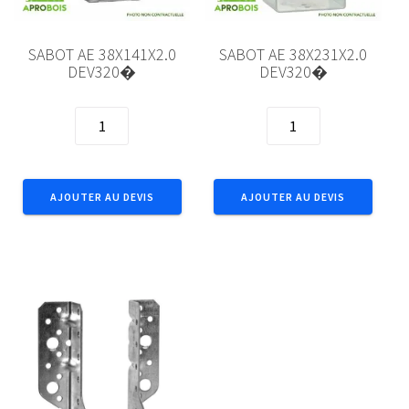
SABOT AE 38X141X2.0
SABOT AE 38X231X2.0
DEV320�
DEV320�
quantité
quantité
de
de
SABOT
SABOT
AE
AE
AJOUTER AU DEVIS
AJOUTER AU DEVIS
38X141X2.0
38X231X2.0
DEV320�
DEV320�