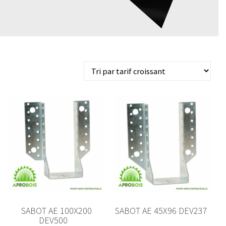
Trié
7 résultats affichés
par
prix
croissant
SABOT AE 100X200
SABOT AE 45X96 DEV237
DEV500