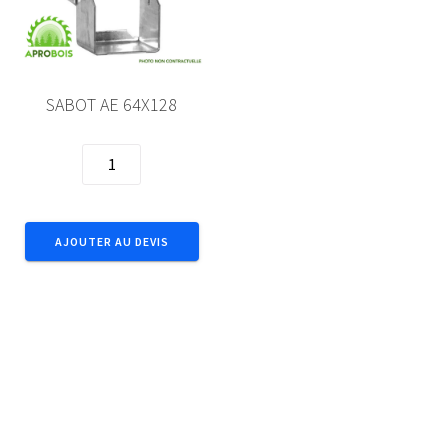
SABOT AE 64X128
quantité
de
SABOT
AE
AJOUTER AU DEVIS
64X128