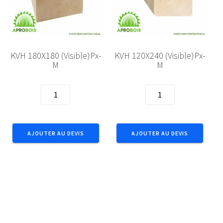
KVH 180X180 (Visible)Px-
KVH 120X240 (Visible)Px-
M
M
quantité
quantité
de
de
KVH
KVH
180X180
120X240
AJOUTER AU DEVIS
AJOUTER AU DEVIS
(Visible)Px-
(Visible)Px-
M
M