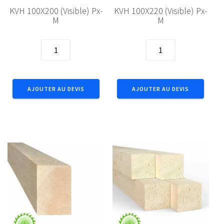
KVH 100X200 (Visible) Px-
KVH 100X220 (Visible) Px-
M
M
quantité
quantité
de
de
KVH
KVH
100X200
100X220
AJOUTER AU DEVIS
AJOUTER AU DEVIS
(Visible)
(Visible)
Px-
Px-
M
M