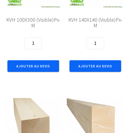
KVH 100X300 (Visible)Px-
KVH 140X140 (Visible)Px-
M
M
quantité
quantité
de
de
KVH
KVH
100X300
140X140
AJOUTER AU DEVIS
AJOUTER AU DEVIS
(Visible)Px-
(Visible)Px-
M
M