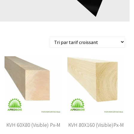
Trié
10 résultats affichés
par
prix
croissant
KVH 60X80 (Visible) Px-M
KVH 80X160 (Visible)Px-M