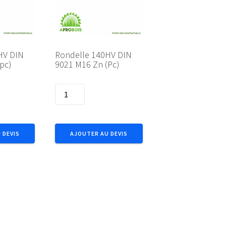
HV DIN
Rondelle 140HV DIN
pc)
9021 M16 Zn (Pc)
quantité
de
Rondelle
140HV
 DEVIS
AJOUTER AU DEVIS
DIN
9021
M16
Zn
(Pc)