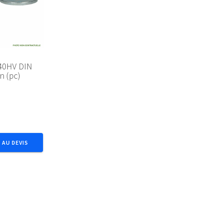
40HV DIN
n (pc)
 AU DEVIS