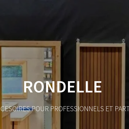
ACCUEIL
BOUTIQUE
BOIS
VISSERIE ET ACCESSO
MON COMPTE
RONDELLE
CCESOIRES POUR PROFESSIONNELS ET PAR