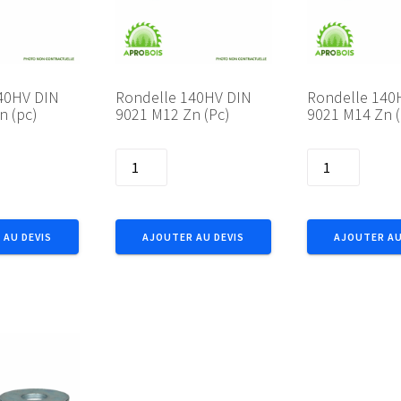
40HV DIN
Rondelle 140HV DIN
Rondelle 140
n (pc)
9021 M12 Zn (Pc)
9021 M14 Zn (
quantité
quantité
de
de
Rondelle
Rondelle
140HV
140HV
 AU DEVIS
AJOUTER AU DEVIS
AJOUTER AU
DIN
DIN
9021
9021
M12
M14
Zn
Zn
(Pc)
(pc)