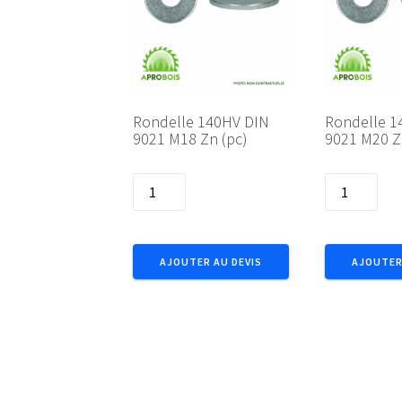
Rondelle 140HV DIN
Rondelle 1
9021 M18 Zn (pc)
9021 M20 Z
quantité
quantité
de
de
Rondelle
Rondelle
140HV
140HV
AJOUTER AU DEVIS
AJOUTER
DIN
DIN
9021
9021
M18
M20
Zn
Zn
(pc)
(pc)