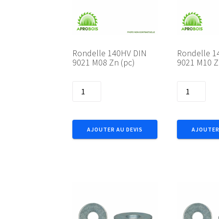
Rondelle 140HV DIN
Rondelle 1
9021 M08 Zn (pc)
9021 M10 Z
quantité
quantité
de
de
Rondelle
Rondelle
140HV
140HV
AJOUTER AU DEVIS
AJOUTER
DIN
DIN
9021
9021
M08
M10
Zn
Zn
(pc)
(pc)