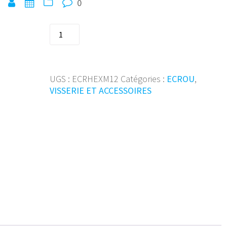
0
quantité
de
Ecrou
hexagon
|8|
UGS :
ECRHEXM12
Catégories :
ECROU
,
DIN
VISSERIE ET ACCESSOIRES
934
M12
Zn
(pc)