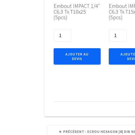
Embout IMPACT 1/4″
Embout IMP
C6.3 Tx T10x25
C6.3 Tx T15
(5pcs)
(5pcs)
quantité
quantité
de
de
Embout
Embout
IMPACT
IMPACT
AJOUTER AU
AJOUTE
DEVIS
DEV
1/4"
1/4"
C6.3
C6.3
Tx
Tx
T10x25
T15x25
(5pcs)
(5pcs)
ARTICLE
PRÉCÉDENT :
ECROU HEXAGON |8| DIN 9