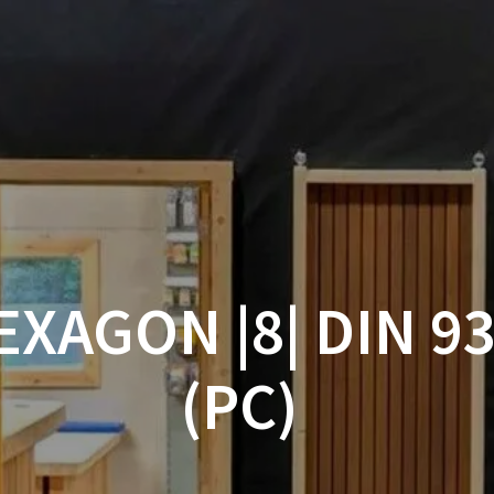
ACCUEIL
BOUTIQUE
BOIS
VISSERIE ET ACCESSOI
MON COMPTE
XAGON |8| DIN 93
(PC)