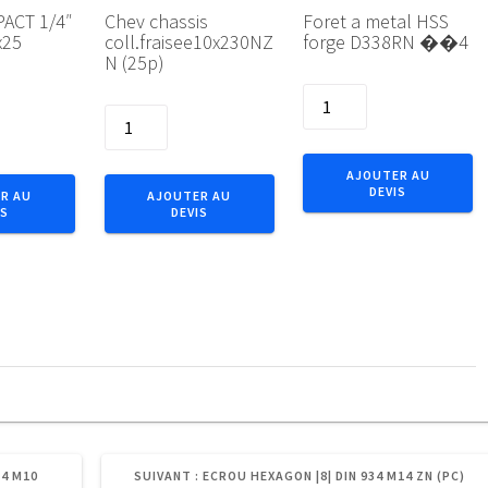
ACT 1/4″
Chev chassis
Foret a metal HSS
x25
coll.fraisee10x230NZ
forge D338RN ��4
N (25p)
quantité
quantité
de
de
Foret
Chev
a
AJOUTER AU
chassis
DEVIS
metal
R AU
AJOUTER AU
IS
DEVIS
coll.fraisee10x230NZN
HSS
(25p)
forge
D338RN
��4
ARTICLE
34 M10
SUIVANT :
ECROU HEXAGON |8| DIN 934 M14 ZN (PC)