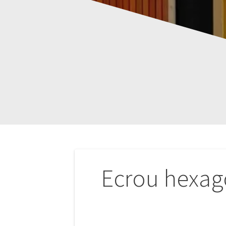
Navigation
Ecrou hexag
de