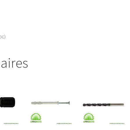
pc)
laires