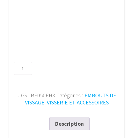
quantité
de
Bits
Elite
50mm
UGS :
BE050PH3
Catégories :
EMBOUTS DE
1/4"
VISSAGE
,
VISSERIE ET ACCESSOIRES
E6.3
PH
3
Description
(2pcs)