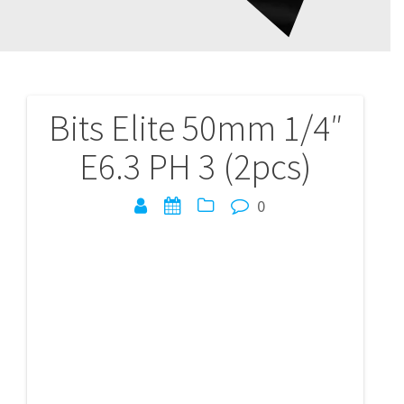
Bits Elite 50mm 1/4″
Navigation
E6.3 PH 3 (2pcs)
de
l’article
0