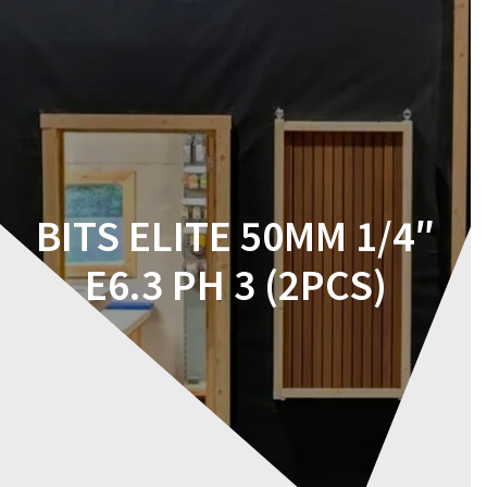
Skip
to
content
BITS ELITE 50MM 1/4″
E6.3 PH 3 (2PCS)