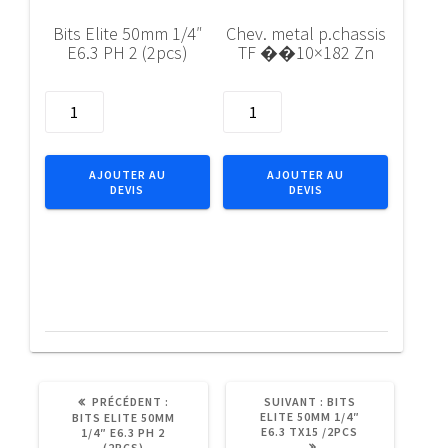
Bits Elite 50mm 1/4″
Chev. metal p.chassis
E6.3 PH 2 (2pcs)
TF ��10×182 Zn
quantité
quantité
de
de
Bits
Chev.
Elite
metal
AJOUTER AU
AJOUTER AU
DEVIS
DEVIS
50mm
p.chassis
1/4"
TF
E6.3
��10x182
PH
Zn
2
(2pcs)
ARTICLE
ARTICLE
PRÉCÉDENT :
SUIVANT :
BITS
PRÉCÉDENT
SUIVANT
ELITE 50MM 1/4″
BITS ELITE 50MM
:
:
E6.3 TX15 /2PCS
1/4″ E6.3 PH 2
(2PCS)