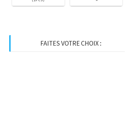
FAITES VOTRE CHOIX :
BOIS
BOIS D’OSSATURE
BOIS DE CHARPENTE
BASTAING
MADRIER
LAMELLE-COLLE
KVH
CHEVRON
PANNE
LATTE