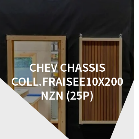
Skip
to
content
CHEV CHASSIS
COLL.FRAISEE10X200
NZN (25P)