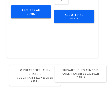
de
Embout
Douille
IMPACT
AJOUTER AU
tension
DEVIS
1/4"
AJOUTER AU
DEVIS
Ac
C6.3
ressort8x130Zn
Tx
(100p)
T40x25
(5pcs)
ARTICLE
ARTICLE
PRÉCÉDENT :
CHEV
SUIVANT :
CHEV CHASSIS
PRÉCÉDENT
SUIVANT
COLL.FRAISEEØ10X260ZN
CHASSIS
:
:
(25P
COLL.FRAISEE10X230NZN
(25P)