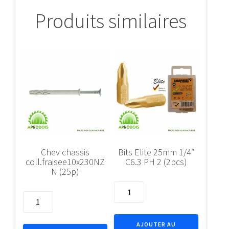
Produits similaires
Chev chassis
Bits Elite 25mm 1/4″
coll.fraisee10x230NZ
C6.3 PH 2 (2pcs)
N (25p)
quantité
quantité
de
de
Bits
Chev
Elite
AJOUTER AU