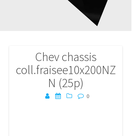
Chev chassis
Navigation
coll.fraisee10x200NZ
de
N (25p)
l’article
0