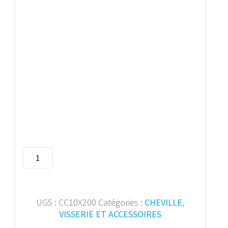
quantité
de
Chev
chassis
coll.fraisee10x200NZN
UGS :
CC10X200
Catégories :
CHEVILLE
,
(25p)
VISSERIE ET ACCESSOIRES