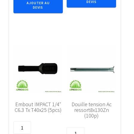
chassis
DEVIS
25mm
AJOUTER AU
DEVIS
coll.fraisee10x230NZN
1/4"
(25p)
C6.3
PH
2
(2pcs)
Embout IMPACT 1/4″
Douille tension Ac
C6.3 Tx T40x25 (5pcs)
ressort8x130Zn
(100p)
quantité
quantité
de