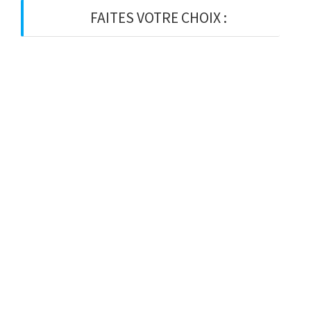
FAITES VOTRE CHOIX :
BOIS
BOIS D’OSSATURE
BOIS DE CHARPENTE
BASTAING
MADRIER
LAMELLE-COLLE
KVH
CHEVRON
PANNE
LATTE
VOLIGE
PANNEAU
BARDAGE
VISSERIE ET ACCESSOIRES