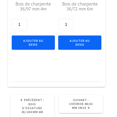
Bois de charpente
Bois de charpente
36/97 mm 4m
36/72 mm 6m
quantité
quantité
de
de
Bois
Bois
de
de
AJOUTER AU
AJOUTER AU
DEVIS
DEVIS
charpente
charpente
36/97
36/72
mm
mm
4m
6m
ARTICLE
ARTICLE
PRÉCÉDENT :
SUIVANT :
PRÉCÉDENT
SUIVANT
CHEVRON 48/63
BOIS
:
:
MM 5M10
D’OSSATURE
45/184 MM 6M