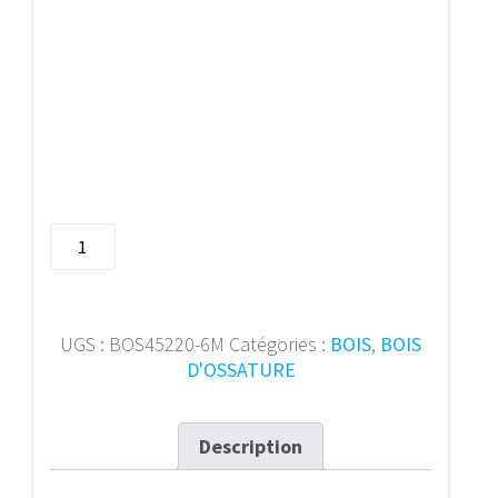
quantité
de
Bois
d'ossature
45/220
UGS :
BOS45220-6M
Catégories :
BOIS
,
BOIS
mm
D'OSSATURE
6m
Description