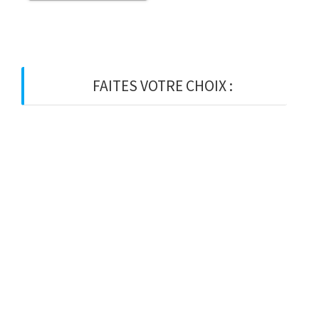
FAITES VOTRE CHOIX :
BOIS
BOIS D’OSSATURE
BOIS DE CHARPENTE
BASTAING
MADRIER
LAMELLE-COLLE
KVH
CHEVRON
PANNE
LATTE
VOLIGE