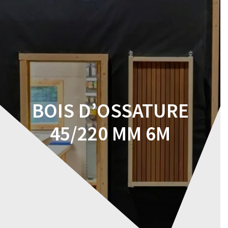
Skip
to
content
BOIS D’OSSATURE
45/220 MM 6M