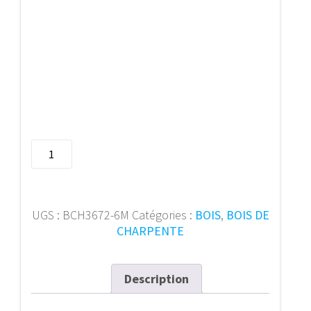
quantité
de
Bois
de
charpente
UGS :
BCH3672-6M
Catégories :
BOIS
,
BOIS DE
36/72
CHARPENTE
mm
6m
Description