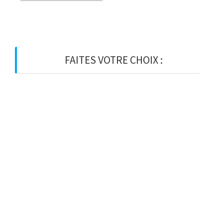
FAITES VOTRE CHOIX :
BOIS
BOIS D’OSSATURE
BOIS DE CHARPENTE
BASTAING
MADRIER
LAMELLE-COLLE
KVH
CHEVRON
PANNE
LATTE
VOLIGE