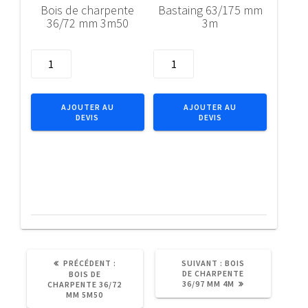
Bois de charpente
Bastaing 63/175 mm
36/72 mm 3m50
3m
quantité
quantité
de
de
Bois
Bastaing
de
63/175
AJOUTER AU
AJOUTER AU
DEVIS
DEVIS
charpente
mm
36/72
3m
mm
3m50
ARTICLE
ARTICLE
PRÉCÉDENT :
SUIVANT :
BOIS
PRÉCÉDENT
SUIVANT
DE CHARPENTE
BOIS DE
:
:
36/97 MM 4M
CHARPENTE 36/72
MM 5M50