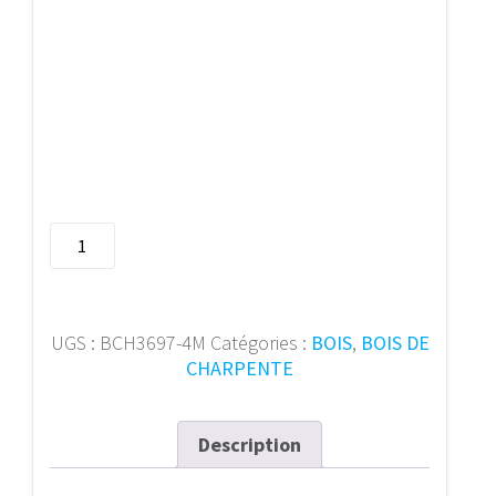
quantité
de
Bois
de
charpente
UGS :
BCH3697-4M
Catégories :
BOIS
,
BOIS DE
36/97
CHARPENTE
mm
4m
Description