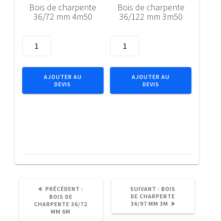
Bois de charpente
Bois de charpente
36/72 mm 4m50
36/122 mm 3m50
quantité
quantité
de
de
Bois
Bois
de
de
AJOUTER AU
AJOUTER AU
DEVIS
DEVIS
charpente
charpente
36/72
36/122
mm
mm
4m50
3m50
ARTICLE
ARTICLE
PRÉCÉDENT :
SUIVANT :
BOIS
PRÉCÉDENT
SUIVANT
DE CHARPENTE
BOIS DE
:
:
36/97 MM 3M
CHARPENTE 36/72
MM 6M