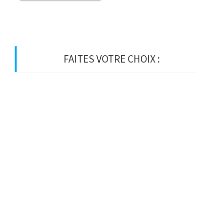
FAITES VOTRE CHOIX :
BOIS
BOIS D’OSSATURE
BOIS DE CHARPENTE
BASTAING
MADRIER
LAMELLE-COLLE
KVH
CHEVRON
PANNE
LATTE
VOLIGE