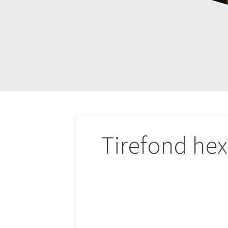
Navigation
Tirefond he
de
l’article