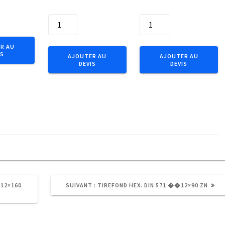
quantité
quantité
de
de
EQUERRE
Bande
R AU
75X50X60X1.5
perforee
IS
AJOUTER AU
AJOUTER AU
DEVIS
DEVIS
T0bl
droite
Renf
10m
(E5)
17x0,8
Zn
ARTICLE
�12×160
SUIVANT :
TIREFOND HEX. DIN 571 ��12×90 ZN
SUIVANT
: