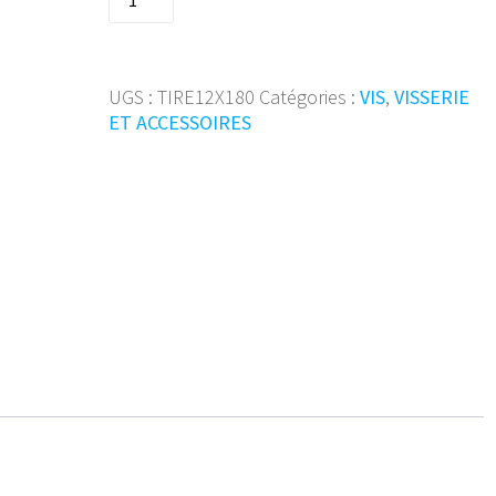
de
Tirefond
hex.
DIN
UGS :
TIRE12X180
Catégories :
VIS
,
VISSERIE
571
ET ACCESSOIRES
��12x180
Zn