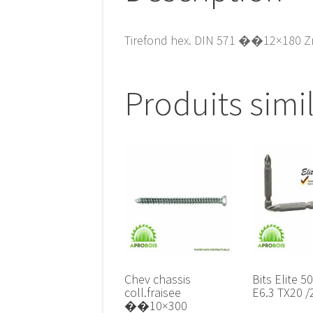
Tirefond hex. DIN 571 ��12×180 Z
Produits simi
Chev chassis
Bits Elite 
coll.fraisee
E6.3 TX20 /
��10×300