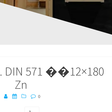
x. DIN 571 ��12×180
Zn
0
quantité