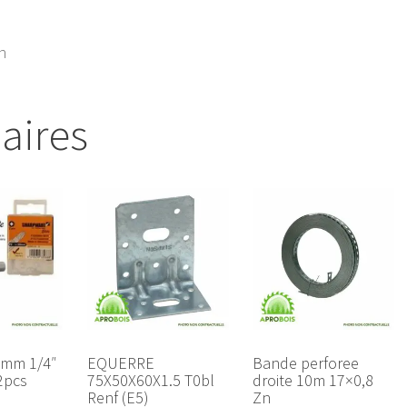
n
laires
50mm 1/4″
EQUERRE
Bande perforee
2pcs
75X50X60X1.5 T0bl
droite 10m 17×0,8
Renf (E5)
Zn