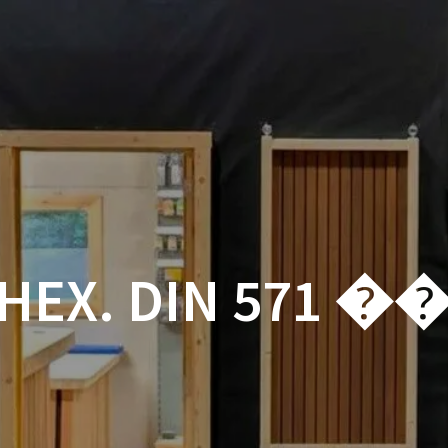
ACCUEIL
BOUTIQUE
BOIS
VISSERIE ET ACCESSOI
MON COMPTE
HEX. DIN 571 ��