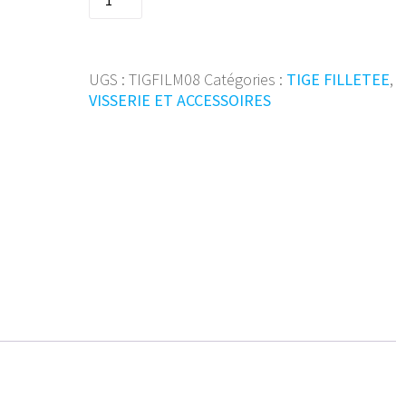
de
Tige
fil
4.8
UGS :
TIGFILM08
Catégories :
TIGE FILLETEE
,
DIN976A
VISSERIE ET ACCESSOIRES
M08x1000
Zn
(pc)