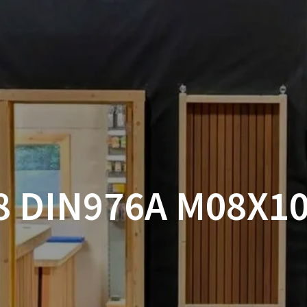
ACCUEIL
BOUTIQUE
BOIS
VISSERIE ET ACCESSOI
MON COMPTE
.8 DIN976A M08X10