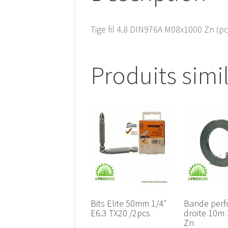
Tige fil 4.8 DIN976A M08x1000 Zn (pc
Produits simi
Bits Elite 50mm 1/4″
Bande perf
E6.3 TX20 /2pcs
droite 10m 
Zn