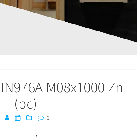
8 DIN976A M08x1000 Zn
(pc)
0
quantité