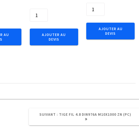
quantité
quantité
de
de
Douille
Embout
tension
AJOUTER AU
IMPACT
DEVIS
Ac
R AU
AJOUTER AU
IS
DEVIS
1/4"
ressort8x70Zn
C6.3
(50p)
Tx
T40x25
(5pcs)
ARTICLE
SUIVANT :
TIGE FIL 4.8 DIN976A M10X1000 ZN (PC)
SUIVANT
: