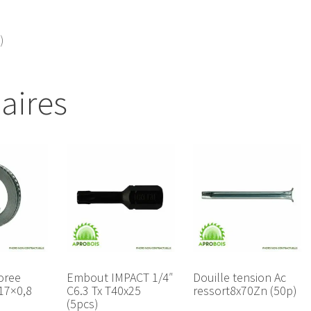
)
laires
oree
Embout IMPACT 1/4″
Douille tension Ac
17×0,8
C6.3 Tx T40x25
ressort8x70Zn (50p)
(5pcs)