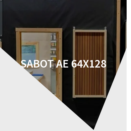
Skip
to
content
SABOT AE 64X128