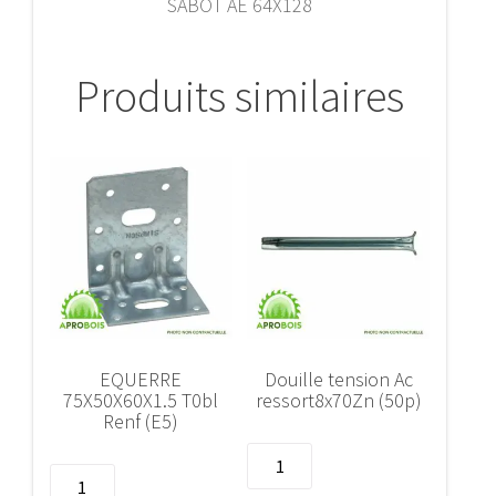
SABOT AE 64X128
Produits similaires
EQUERRE
Douille tension Ac
75X50X60X1.5 T0bl
ressort8x70Zn (50p)
Renf (E5)
quantité
quantité
de