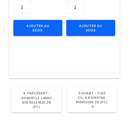
quantité
quantité
de
de
Bits
Embout
Elite
IMPACT
AJOUTER AU
AJOUTER AU
DEVIS
DEVIS
50mm
1/4"
1/4"
C6.3
E6.3
Tx
TX15
T15x25
/2pcs
(5pcs)
ARTICLE
ARTICLE
PRÉCÉDENT :
SUIVANT :
TIGE
PRÉCÉDENT
SUIVANT
FIL 4.8 DIN976A
RONDELLE 140HV
:
:
M08X1000 ZN (PC)
DIN 9021 M20 ZN
(PC)