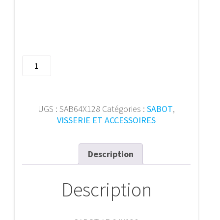
quantité
de
SABOT
AE
64X128
UGS :
SAB64X128
Catégories :
SABOT
,
VISSERIE ET ACCESSOIRES
Description
Description