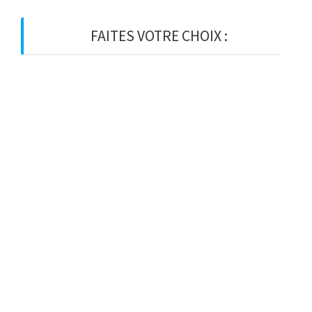
FAITES VOTRE CHOIX :
BOIS
BOIS D’OSSATURE
BOIS DE CHARPENTE
BASTAING
MADRIER
LAMELLE-COLLE
KVH
CHEVRON
PANNE
LATTE
VOLIGE
PANNEAU
BARDAGE