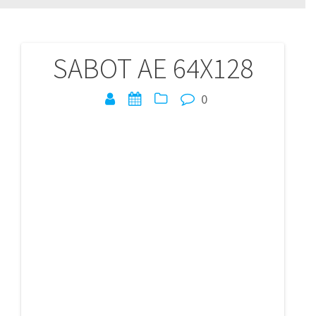
SABOT AE 64X128
Navigation
de
0
l’article