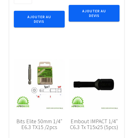
de
Douille
EQUERRE
tension
AJOUTER AU
75X50X60X1.5
DEVIS
Ac
AJOUTER AU
DEVIS
T0bl
ressort8x70Zn
Renf
(50p)
(E5)
Bits Elite 50mm 1/4″
Embout IMPACT 1/4″
E6.3 TX15 /2pcs
C6.3 Tx T15x25 (5pcs)