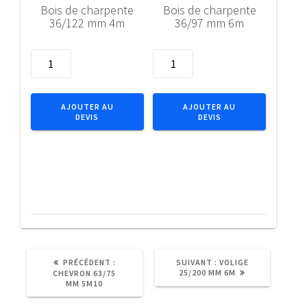
Bois de charpente
Bois de charpente
36/122 mm 4m
36/97 mm 6m
quantité
quantité
de
de
Bois
Bois
de
de
AJOUTER AU
AJOUTER AU
DEVIS
DEVIS
charpente
charpente
36/122
36/97
mm
mm
4m
6m
ARTICLE
ARTICLE
PRÉCÉDENT :
SUIVANT :
VOLIGE
PRÉCÉDENT
SUIVANT
25/200 MM 6M
CHEVRON 63/75
:
:
MM 5M10