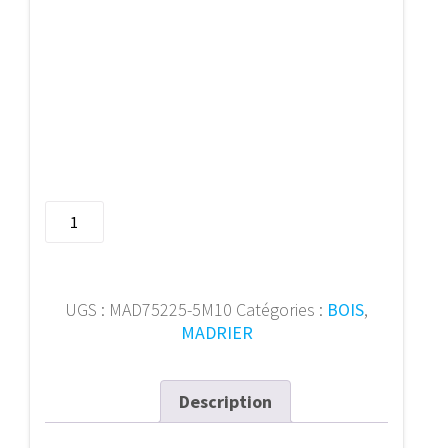
quantité
de
Madrier
75/225
mm
UGS :
MAD75225-5M10
Catégories :
BOIS
,
5m10
MADRIER
Description