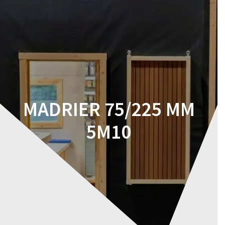
Skip
to
content
MADRIER 75/225 MM
5M10