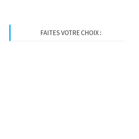
FAITES VOTRE CHOIX :
BOIS
BOIS D’OSSATURE
BOIS DE CHARPENTE
BASTAING
MADRIER
LAMELLE-COLLE
KVH
CHEVRON
PANNE
LATTE
VOLIGE