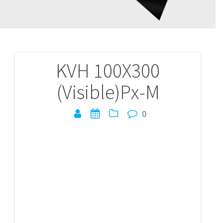
KVH 100X300
Navigation
(Visible)Px-M
de
l’article
0