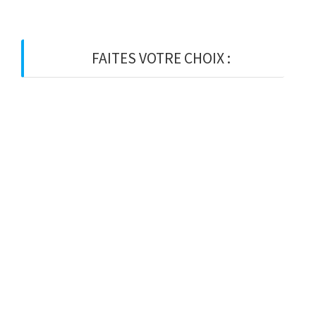
FAITES VOTRE CHOIX :
BOIS
BOIS D’OSSATURE
BOIS DE CHARPENTE
BASTAING
MADRIER
LAMELLE-COLLE
KVH
CHEVRON
PANNE
LATTE
VOLIGE
PANNEAU