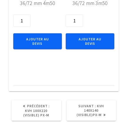
36/72 mm 4m50
36/72 mm 3m50
quantité
quantité
de
de
Bois
Bois
de
de
AJOUTER AU
AJOUTER AU
DEVIS
DEVIS
charpente
charpente
36/72
36/72
mm
mm
4m50
3m50
ARTICLE
ARTICLE
PRÉCÉDENT :
SUIVANT :
KVH
PRÉCÉDENT
SUIVANT
140X140
KVH 100X220
:
:
(VISIBLE)PX-M
(VISIBLE) PX-M