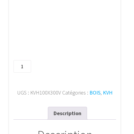
quantité
de
KVH
100X300
(Visible)Px-
UGS :
KVH100X300V
Catégories :
BOIS
,
KVH
M
Description