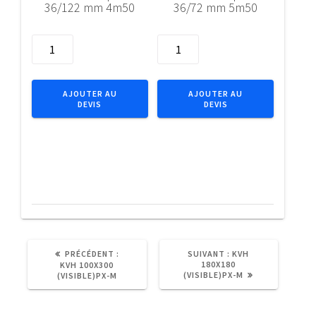
36/122 mm 4m50
36/72 mm 5m50
quantité
quantité
de
de
Bois
Bois
de
de
AJOUTER AU
AJOUTER AU
DEVIS
DEVIS
charpente
charpente
36/122
36/72
mm
mm
4m50
5m50
ARTICLE
ARTICLE
PRÉCÉDENT :
SUIVANT :
KVH
PRÉCÉDENT
SUIVANT
180X180
KVH 100X300
:
:
(VISIBLE)PX-M
(VISIBLE)PX-M