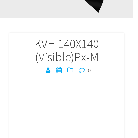
KVH 140X140
Navigation
(Visible)Px-M
de
l’article
0