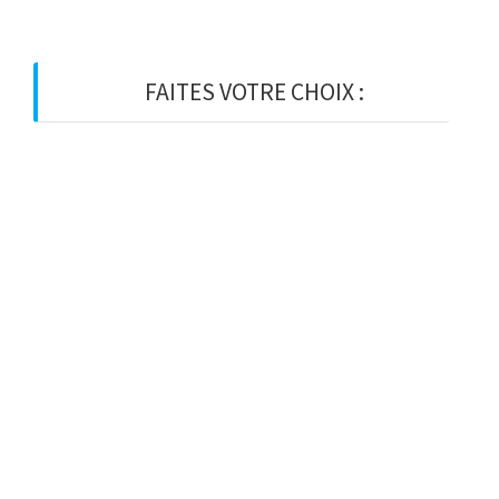
FAITES VOTRE CHOIX :
BOIS
BOIS D’OSSATURE
BOIS DE CHARPENTE
BASTAING
MADRIER
LAMELLE-COLLE
KVH
CHEVRON
PANNE
LATTE
VOLIGE
PANNEAU