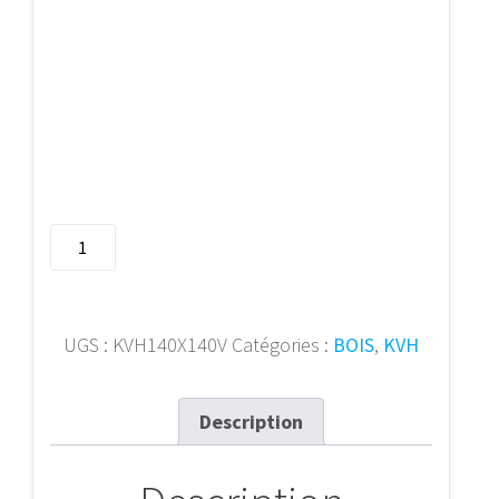
quantité
de
KVH
140X140
(Visible)Px-
UGS :
KVH140X140V
Catégories :
BOIS
,
KVH
M
Description