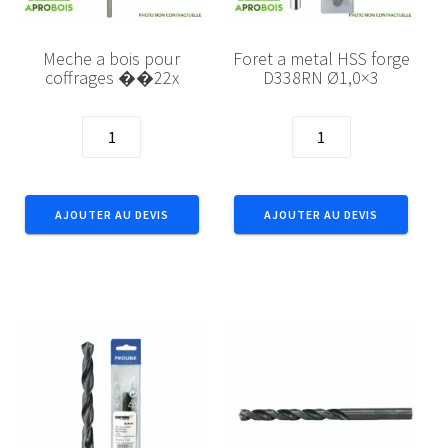
Meche a bois pour
Foret a metal HSS forge
coffrages ��22x
D338RN Ø1,0×3
quantité
quantité
de
de
Meche
Foret
a
a
AJOUTER AU DEVIS
AJOUTER AU DEVIS
bois
metal
pour
HSS
coffrages
forge
��22x
D338RN
Ø1,0x3