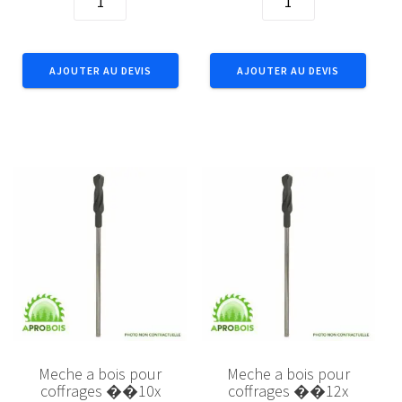
de
de
Meche
Meche
a
a
AJOUTER AU DEVIS
AJOUTER AU DEVIS
bois
bois
plate
plate
��28x
��8x
Meche a bois pour
Meche a bois pour
coffrages ��10x
coffrages ��12x