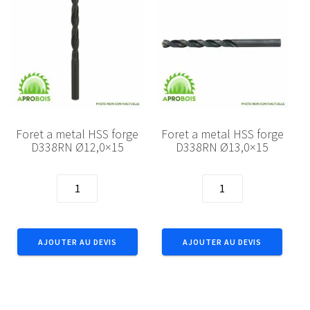
Foret a metal HSS forge
Foret a metal HSS forge
D338RN Ø12,0×15
D338RN Ø13,0×15
quantité
quantité
de
de
Foret
Foret
a
a
AJOUTER AU DEVIS
AJOUTER AU DEVIS
metal
metal
HSS
HSS
forge
forge
D338RN
D338RN
Ø12,0x15
Ø13,0x15