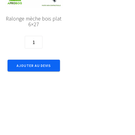
Ralonge mèche bois plat
6×27
quantité
de
Ralonge
mèche
AJOUTER AU DEVIS
bois
plat
6x27
←
1
2