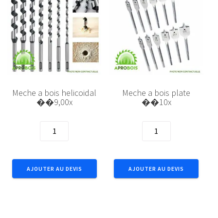
Meche a bois helicoidal
Meche a bois plate
��9,00x
��10x
quantité
quantité
de
de
Meche
Meche
a
a
AJOUTER AU DEVIS
AJOUTER AU DEVIS
bois
bois
helicoidal
plate
��9,00x
��10x