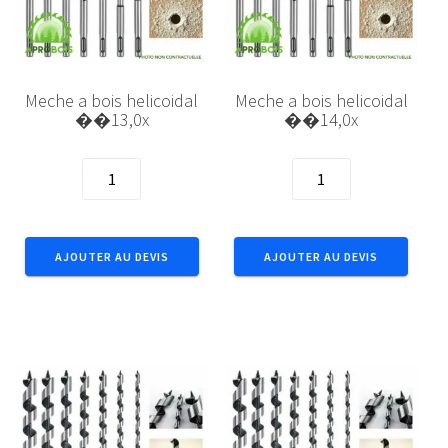
Meche a bois helicoidal
Meche a bois helicoidal
��13,0x
��14,0x
quantité
quantité
de
de
Meche
Meche
a
a
AJOUTER AU DEVIS
AJOUTER AU DEVIS
bois
bois
helicoidal
helicoidal
��13,0x
��14,0x