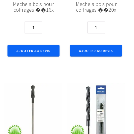
Meche a bois pour
Meche a bois pour
coffrages ��16x
coffrages ��20x
quantité
quantité
de
de
Meche
Meche
a
a
AJOUTER AU DEVIS
AJOUTER AU DEVIS
bois
bois
pour
pour
coffrages
coffrages
��16x
��20x