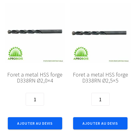
Foret a metal HSS forge
Foret a metal HSS forge
D338RN Ø2,0×4
D338RN Ø2,5×5
quantité
quantité
de
de
Foret
Foret
a
a
AJOUTER AU DEVIS
AJOUTER AU DEVIS
metal
metal
HSS
HSS
forge
forge