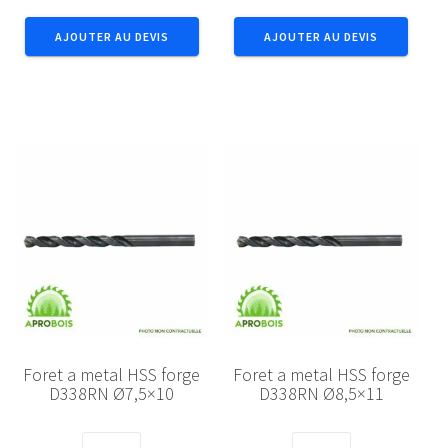
a
a
AJOUTER AU DEVIS
AJOUTER AU DEVIS
metal
metal
HSS
HSS
forge
forge
D338RN
D338RN
Ø5,5x9
Ø6,5x10
Foret a metal HSS forge
Foret a metal HSS forge
D338RN Ø7,5×10
D338RN Ø8,5×11
quantité
quantité