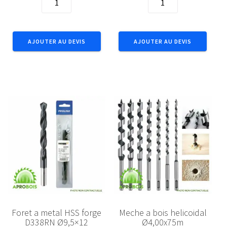
de
de
Foret
Foret
a
a
AJOUTER AU DEVIS
AJOUTER AU DEVIS
metal
metal
HSS
HSS
forge
forge
D338RN
D338RN
Ø7,5x10
Ø8,5x11
Foret a metal HSS forge
Meche a bois helicoidal
D338RN Ø9,5×12
Ø4,00x75m