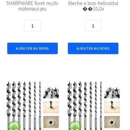
SHARPWARE foret multi-
Meche a bois helicoidal
materiaux jeu
��10,0x
quantité
quantité
de
de
SHARPWARE
Meche
foret
a
AJOUTER AU DEVIS
AJOUTER AU DEVIS
multi-
bois
materiaux
helicoidal
jeu
��10,0x