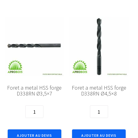
D338RN
D338RN
Ø2,0x4
Ø2,5x5
Foret a metal HSS forge
Foret a metal HSS forge
D338RN Ø3,5×7
D338RN Ø4,5×8
quantité
quantité
de
de
Foret
Foret
a
a
AJOUTER AU DEVIS
AJOUTER AU DEVIS
metal
metal