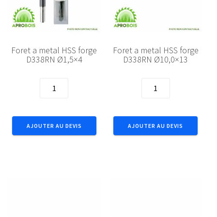
Foret a metal HSS forge
Foret a metal HSS forge
D338RN Ø1,5×4
D338RN Ø10,0×13
quantité
quantité
de
de
Foret
Foret
a
a
AJOUTER AU DEVIS
AJOUTER AU DEVIS
metal
metal
HSS
HSS
forge
forge
D338RN
D338RN
Ø1,5x4
Ø10,0x13