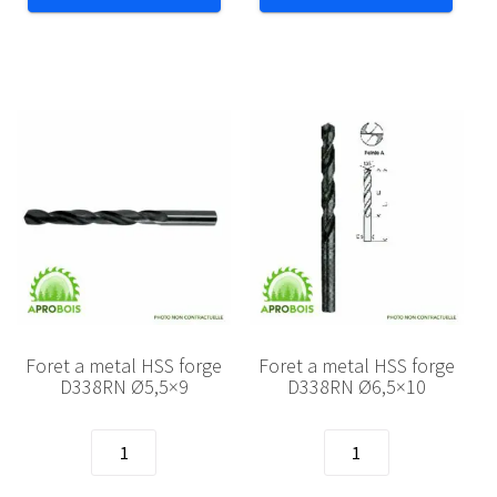
HSS
HSS
forge
forge
D338RN
D338RN
Ø3,5x7
Ø4,5x8
Foret a metal HSS forge
Foret a metal HSS forge
D338RN Ø5,5×9
D338RN Ø6,5×10
quantité
quantité
de
de
Foret
Foret