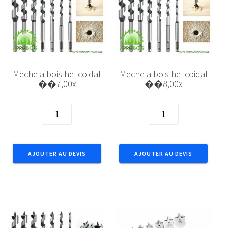
Meche a bois helicoidal
Meche a bois helicoidal
��7,00x
��8,00x
quantité
quantité
de
de
Meche
Meche
a
a
AJOUTER AU DEVIS
AJOUTER AU DEVIS
bois
bois
helicoidal
helicoidal
��7,00x
��8,00x