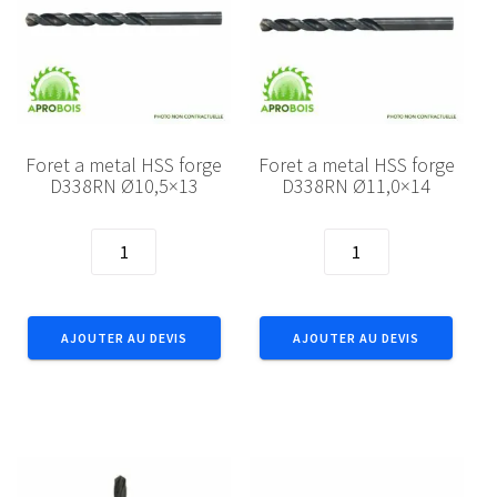
Foret a metal HSS forge
Foret a metal HSS forge
D338RN Ø10,5×13
D338RN Ø11,0×14
quantité
quantité
de
de
Foret
Foret
a
a
AJOUTER AU DEVIS
AJOUTER AU DEVIS
metal
metal
HSS
HSS
forge
forge
D338RN
D338RN
Ø10,5x13
Ø11,0x14