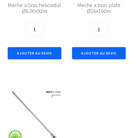
Meche a bois helicoidal
Meche a bois plate
Ø6,00x93m
Ø26x160m
quantité
quantité
de
de
Meche
Meche
a
a
AJOUTER AU DEVIS
AJOUTER AU DEVIS
bois
bois
helicoidal
plate
Ø6,00x93m
Ø26x160m