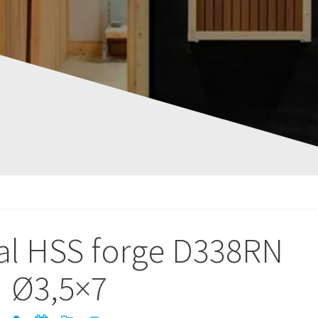
al HSS forge D338RN
Ø3,5×7