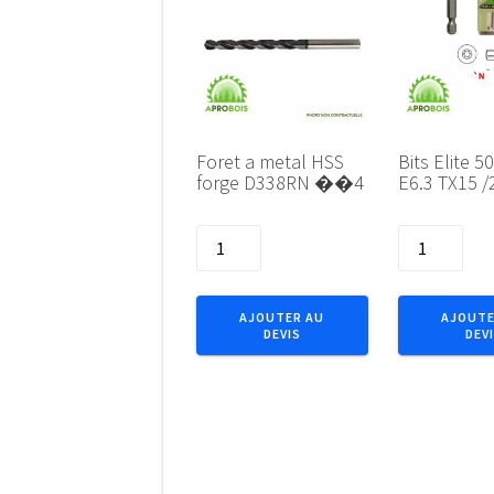
Foret a metal HSS
Bits Elite 
forge D338RN ��4
E6.3 TX15 /
quantité
quantité
de
de
Foret
Bits
a
Elite
AJOUTER AU
AJOUTE
DEVIS
DEV
metal
50mm
HSS
1/4"
forge
E6.3
D338RN
TX15
��4
/2pcs