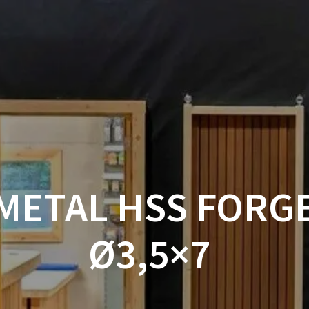
ACCUEIL
BOUTIQUE
BOIS
VISSERIE ET ACCESSOI
MON COMPTE
 METAL HSS FORG
Ø3,5×7