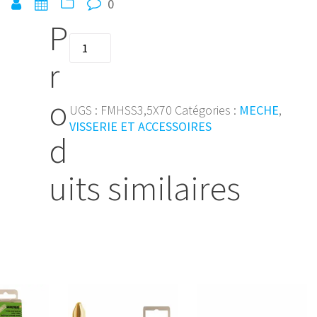
0
P
quantité
de
r
Foret
a
o
metal
UGS :
FMHSS3,5X70
Catégories :
MECHE
,
HSS
VISSERIE ET ACCESSOIRES
d
forge
D338RN
Ø3,5x7
uits similaires