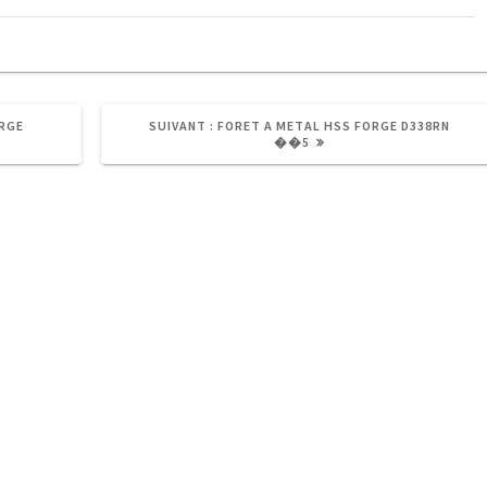
ARTICLE
ORGE
SUIVANT :
FORET A METAL HSS FORGE D338RN
SUIVANT
��5
:
info@aprobois.be
+32 60 21 58 28