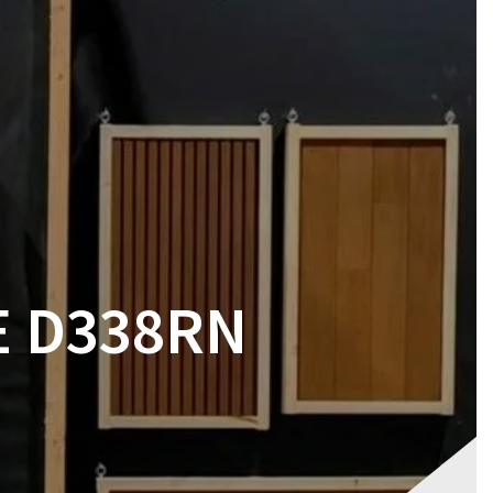
RES
MAGASIN
CONTACT
VOTRE DEVIS
E D338RN