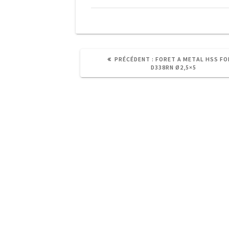
ARTICLE
PRÉCÉDENT :
FORET A METAL HSS F
PRÉCÉDENT
D338RN Ø2,5×5
:
60, Chaussée de Philippeville -
5660 Mariembourg (BELGIQUE)