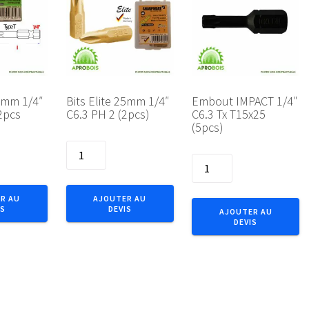
50mm 1/4″
Bits Elite 25mm 1/4″
Embout IMPACT 1/4″
2pcs
C6.3 PH 2 (2pcs)
C6.3 Tx T15x25
(5pcs)
quantité
quantité
de
de
Bits
Embout
Elite
R AU
AJOUTER AU
IMPACT
IS
DEVIS
25mm
AJOUTER AU
DEVIS
1/4"
1/4"
C6.3
C6.3
Tx
PH
T15x25
2
(5pcs)
(2pcs)