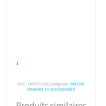
quantité
de
Foret
a
metal
UGS :
FMHSS1X34
Catégories :
MECHE
,
HSS
VISSERIE ET ACCESSOIRES
forge
D338RN
Produits similaires
Ø1,0x3