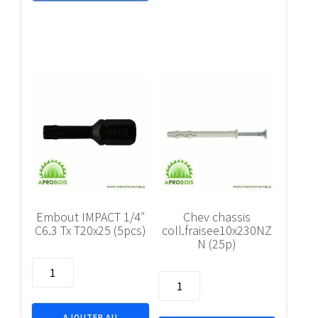
a
C6.3
ruban
PH
croch.magn.
2
8m
(2pcs)
Embout IMPACT 1/4″
Chev chassis
C6.3 Tx T20x25 (5pcs)
coll.fraisee10x230NZ
N (25p)
quantité
quantité
de
de
Embout
Chev
IMPACT
AJOUTER AU