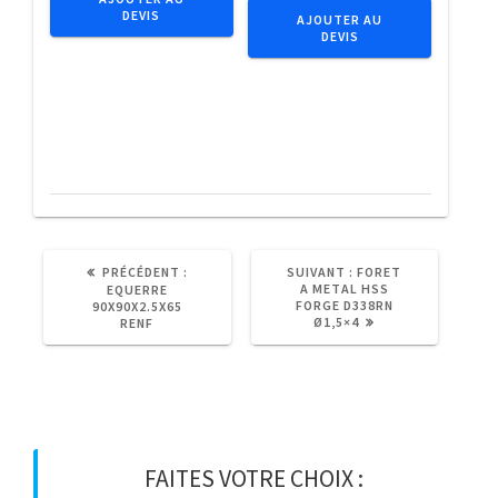
chassis
DEVIS
1/4"
AJOUTER AU
DEVIS
coll.fraisee10x230NZN
C6.3
(25p)
Tx
T20x25
(5pcs)
ARTICLE
ARTICLE
PRÉCÉDENT :
SUIVANT :
FORET
PRÉCÉDENT
SUIVANT
A METAL HSS
EQUERRE
:
:
FORGE D338RN
90X90X2.5X65
Ø1,5×4
RENF
FAITES VOTRE CHOIX :