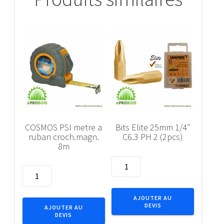
COSMOS PSI metre a
Bits Elite 25mm 1/4″
ruban croch.magn.
C6.3 PH 2 (2pcs)
8m
quantité
quantité
de
de
Bits
COSMOS
Elite
AJOUTER AU
PSI
DEVIS
25mm
AJOUTER AU
DEVIS
metre
1/4"