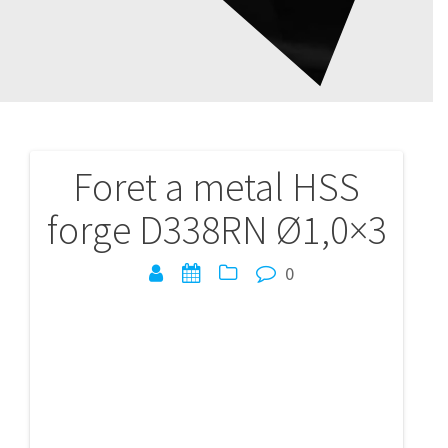
Foret a metal HSS
Navigation
forge D338RN Ø1,0×3
de
l’article
0