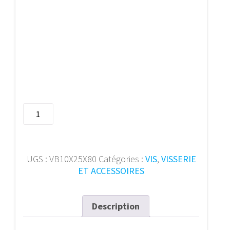
quantité
de
SMART
vis
a
UGS :
VB10X25X80
Catégories :
VIS
,
VISSERIE
beton
ET ACCESSOIRES
S-
BSZ
10x25x80
Description
(25p)