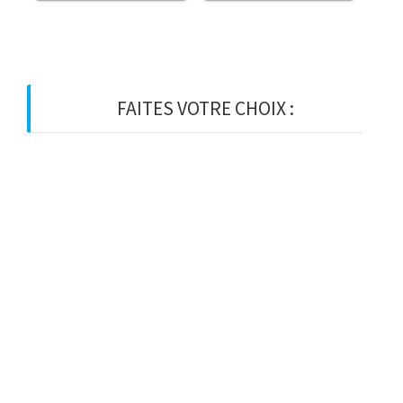
FAITES VOTRE CHOIX :
BOIS
BOIS D’OSSATURE
BOIS DE CHARPENTE
BASTAING
MADRIER
LAMELLE-COLLE
KVH
CHEVRON
PANNE
LATTE
VOLIGE