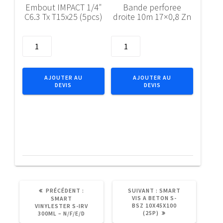
Embout IMPACT 1/4″
Bande perforee
C6.3 Tx T15x25 (5pcs)
droite 10m 17×0,8 Zn
quantité
quantité
de
de
Embout
Bande
IMPACT
perforee
AJOUTER AU
AJOUTER AU
DEVIS
DEVIS
1/4"
droite
C6.3
10m
Tx
17x0,8
T15x25
Zn
(5pcs)
ARTICLE
ARTICLE
PRÉCÉDENT :
SUIVANT :
SMART
PRÉCÉDENT
SUIVANT
VIS A BETON S-
SMART
:
:
BSZ 10X45X100
VINYLESTER S-IRV
(25P)
300ML – N/F/E/D