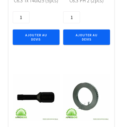
C6.3 Tx T40x25 (5pcs)
C6.3 PH 2 (2pcs)
quantité
quantité
de
de
Embout
Bits
IMPACT
Elite
AJOUTER AU
AJOUTER AU
DEVIS
DEVIS
1/4"
25mm
C6.3
1/4"
Tx
C6.3
T40x25
PH
(5pcs)
2
(2pcs)