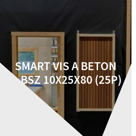
Skip
to
content
SMART VIS A BETON
S-BSZ 10X25X80 (25P)