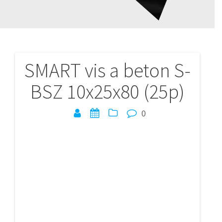
SMART vis a beton S-
Navigation
BSZ 10x25x80 (25p)
de
l’article
0