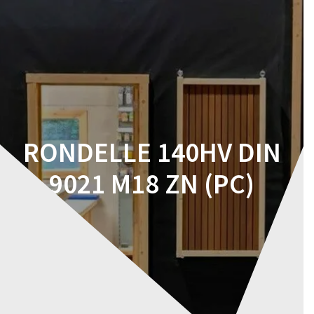
Skip
to
content
RONDELLE 140HV DIN
9021 M18 ZN (PC)