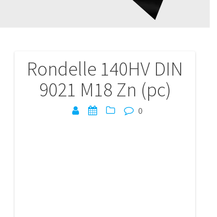
Rondelle 140HV DIN
Navigation
9021 M18 Zn (pc)
de
l’article
0