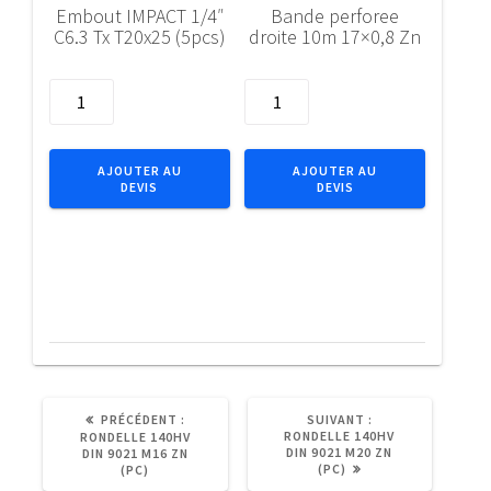
Embout IMPACT 1/4″
Bande perforee
C6.3 Tx T20x25 (5pcs)
droite 10m 17×0,8 Zn
quantité
quantité
de
de
Embout
Bande
IMPACT
perforee
AJOUTER AU
AJOUTER AU
DEVIS
DEVIS
1/4"
droite
C6.3
10m
Tx
17x0,8
T20x25
Zn
(5pcs)
ARTICLE
ARTICLE
PRÉCÉDENT :
SUIVANT :
PRÉCÉDENT
SUIVANT
RONDELLE 140HV
RONDELLE 140HV
:
:
DIN 9021 M20 ZN
DIN 9021 M16 ZN
(PC)
(PC)