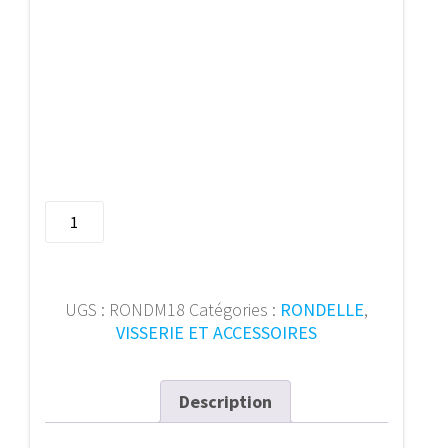
quantité
de
Rondelle
140HV
DIN
UGS :
RONDM18
Catégories :
RONDELLE
,
9021
VISSERIE ET ACCESSOIRES
M18
Zn
(pc)
Description