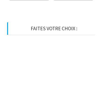
FAITES VOTRE CHOIX :
BOIS
BOIS D’OSSATURE
BOIS DE CHARPENTE
BASTAING
MADRIER
LAMELLE-COLLE
KVH
CHEVRON
PANNE
LATTE
VOLIGE